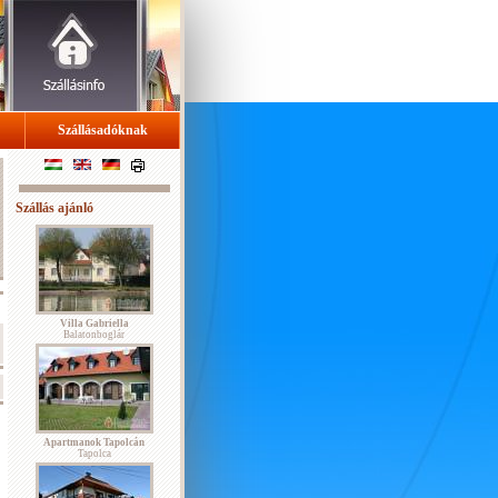
Szállásadóknak
Szállás ajánló
Villa Gabriella
Balatonboglár
Apartmanok Tapolcán
Tapolca