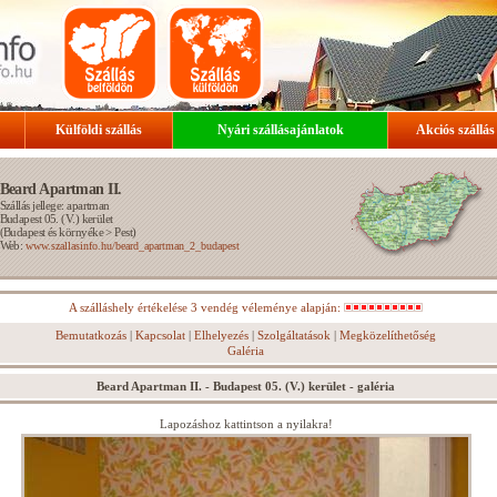
Külföldi szállás
Nyári szállásajánlatok
Akciós szállás
Beard Apartman II.
Szállás jellege: apartman
Budapest 05. (V.) kerület
(
Budapest és környéke
>
Pest
)
Web:
www.szallasinfo.hu/beard_apartman_2_budapest
A szálláshely értékelése 3 vendég véleménye alapján:
Bemutatkozás
|
Kapcsolat
|
Elhelyezés
|
Szolgáltatások
|
Megközelíthetőség
Galéria
Beard Apartman II. - Budapest 05. (V.) kerület - galéria
Lapozáshoz kattintson a nyilakra!