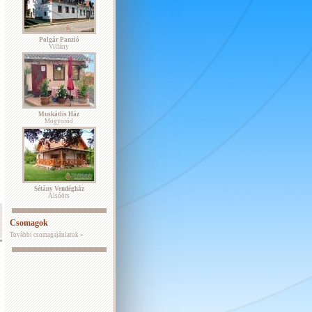
Polgár Panzió
Villány
Muskátlis Ház
Mogyoród
Sétány Vendégház
Alsóörs
Csomagok
További csomagajánlatok »