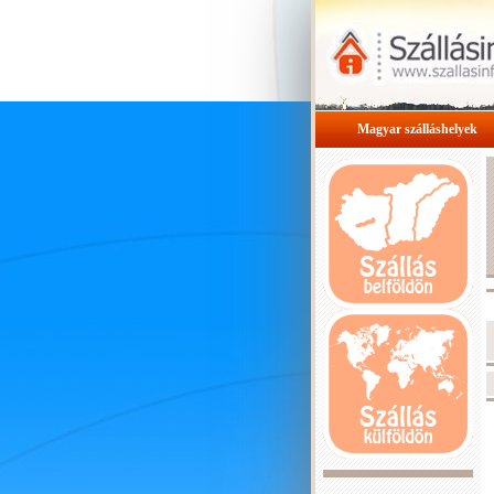
Magyar szálláshelyek