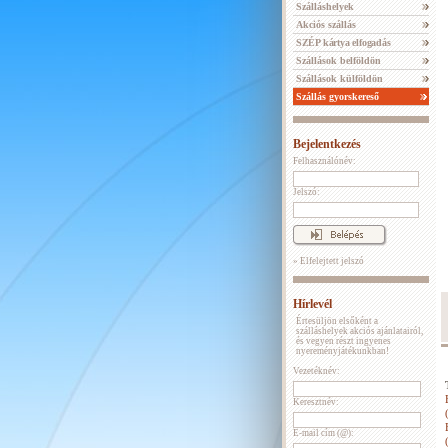
Szálláshelyek
Akciós szállás
SZÉP kártya elfogadás
Szállások belföldön
Szállások külföldön
Szállás gyorskereső
Bejelentkezés
Felhasználónév:
Jelszó:
» Elfelejtett jelszó
Hírlevél
Értesüljön elsőként a
szálláshelyek akciós ajánlatairól,
és vegyen részt ingyenes
nyereményjátékunkban!
Vezetéknév:
Keresztnév:
E-mail cím (@):