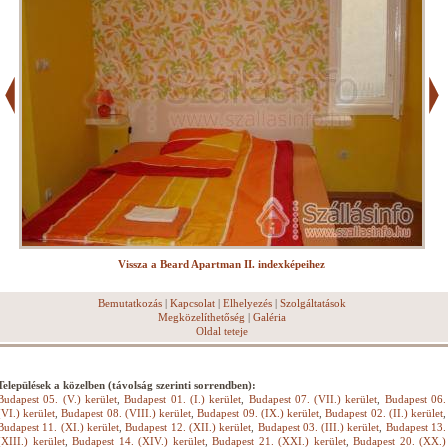
Vissza a Beard Apartman II. indexképeihez
Bemutatkozás
|
Kapcsolat
|
Elhelyezés
|
Szolgáltatások
Megközelíthetőség
|
Galéria
Oldal teteje
Települések a közelben (távolság szerinti sorrendben):
Budapest 05. (V.) kerület
,
Budapest 01. (I.) kerület
,
Budapest 07. (VII.) kerület
,
Budapest 06.
(VI.) kerület
,
Budapest 08. (VIII.) kerület
,
Budapest 09. (IX.) kerület
,
Budapest 02. (II.) kerület
,
Budapest 11. (XI.) kerület
,
Budapest 12. (XII.) kerület
,
Budapest 03. (III.) kerület
,
Budapest 13.
(XIII.) kerület
,
Budapest 14. (XIV.) kerület
,
Budapest 21. (XXI.) kerület
,
Budapest 20. (XX.)