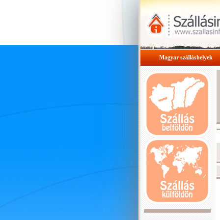
Magyar szálláshelyek