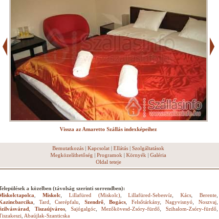
Vissza az Amaretto Szállás indexképeihez
Bemutatkozás
|
Kapcsolat
|
Ellátás
|
Szolgáltatások
Megközelíthetőség
|
Programok
|
Környék
|
Galéria
Oldal teteje
Települések a közelben (távolság szerinti sorrendben):
Miskolctapolca
,
Miskolc
,
Lillafüred (Miskolc)
,
Lillafüred-Sebesvíz
,
Kács
,
Berente
,
Kazincbarcika
,
Tard
,
Cserépfalu
,
Szendrő
,
Bogács
,
Felsőtárkány
,
Nagyvisnyó
,
Noszvaj
,
Szilvásvárad
,
Tiszaújváros
,
Sajógalgóc
,
Mezőkövesd-Zsóry-fürdő
,
Szihalom-Zsóry-fürdő
,
Tiszakeszi
,
Abaújlak-Szanticska