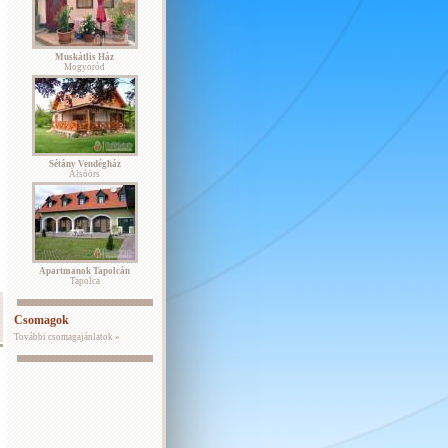
Muskátlis Ház
Mogyoród
Sétány Vendégház
Alsóörs
Apartmanok Tapolcán
Tapolca
Csomagok
További csomagajánlatok »