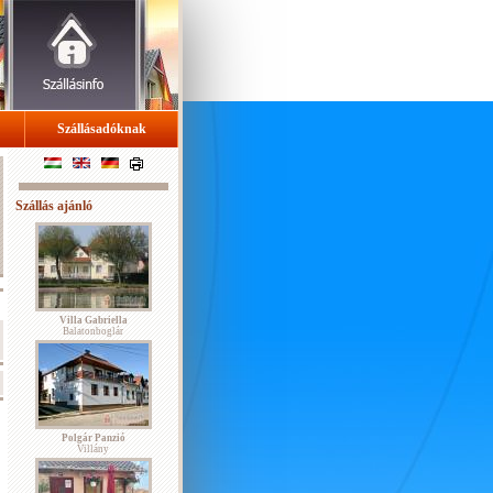
Szállásadóknak
Szállás ajánló
Villa Gabriella
Balatonboglár
Polgár Panzió
Villány