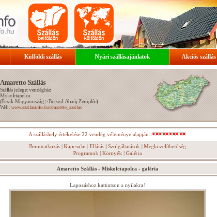
Külföldi szállás
Nyári szállásajánlatok
Akciós szállás
Amaretto Szállás
Szállás jellege: vendégház
Miskolctapolca
(
Észak-Magyarország
>
Borsod-Abaúj-Zemplén
)
Web:
www.szallasinfo.hu/amaretto_szallas
A szálláshely értékelése 22 vendég véleménye alapján:
Bemutatkozás
|
Kapcsolat
|
Ellátás
|
Szolgáltatások
|
Megközelíthetőség
Programok
|
Környék
|
Galéria
Amaretto Szállás - Miskolctapolca - galéria
Lapozáshoz kattintson a nyilakra!