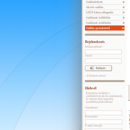
Szálláshelyek
Akciós szállás
SZÉP kártya elfogadás
Szállások belföldön
Szállások külföldön
Szállás gyorskereső
Bejelentkezés
Felhasználónév:
Jelszó:
» Elfelejtett jelszó
Hírlevél
Értesüljön elsőként a
szálláshelyek akciós ajánlatairól,
és vegyen részt ingyenes
nyereményjátékunkban!
Vezetéknév:
Keresztnév:
E-mail cím (@):