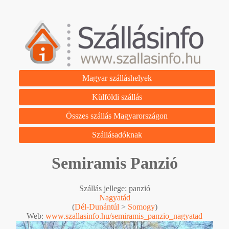
Magyar szálláshelyek
Külföldi szállás
Összes szállás Magyarországon
Szállásadóknak
Semiramis Panzió
Szállás jellege: panzió
Nagyatád
(
Dél-Dunántúl
>
Somogy
)
Web:
www.szallasinfo.hu/semiramis_panzio_nagyatad