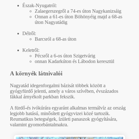
Észak-Nyugatról:
Zalaegerszegről a 74-es úton Nagykanizsáig
Onnan a 61-es úton Böhönyéig majd a 68-as
úton Nagyatádig
Délről:
Barcsról a 68-as úton
Keletről:
Pécsről a 6-os úton Szigetvárig
onnan Kadarkúton és Lábodon keresztül
A környék látnivalói
Nagyatád idegenforgalmi bázisát többek között a
gyógyfürdő jelenti, amely a város szívében, évszázados
fákkal árnyékolt parkban fekszik.
A fürdő-és ivókúrára egyaránt alkalmas termálvíz az ország
legjobb hatású, minősített gyógyvizei közé tartozik.
Reumatikus betegségek, ízületi panaszok gyógyítására,
valamint gyomorbántalmakra.