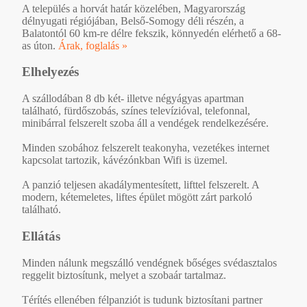
A település a horvát határ közelében, Magyarország
délnyugati régiójában, Belső-Somogy déli részén, a
Balatontól 60 km-re délre fekszik, könnyedén elérhető a 68-
as úton.
Árak, foglalás »
Elhelyezés
A szállodában 8 db két- illetve négyágyas apartman
található, fürdőszobás, színes televízióval, telefonnal,
minibárral felszerelt szoba áll a vendégek rendelkezésére.
Minden szobához felszerelt teakonyha, vezetékes internet
kapcsolat tartozik, kávézónkban Wifi is üzemel.
A panzió teljesen akadálymentesített, lifttel felszerelt. A
modern, kétemeletes, liftes épület mögött zárt parkoló
található.
Ellátás
Minden nálunk megszálló vendégnek bőséges svédasztalos
reggelit biztosítunk, melyet a szobaár tartalmaz.
Térítés ellenében félpanziót is tudunk biztosítani partner