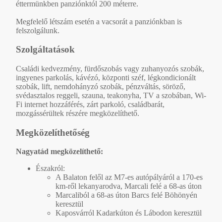
éttermünkben panziónktól 200 méterre.
Megfelelő létszám esetén a vacsorát a panziónkban is
felszolgálunk.
Szolgáltatások
Családi kedvezmény, fürdőszobás vagy zuhanyozós szobák,
ingyenes parkolás, kávézó, központi széf, légkondicionált
szobák, lift, nemdohányzó szobák, pénzváltás, söröző,
svédasztalos reggeli, szauna, teakonyha, TV a szobában, Wi-
Fi internet hozzáférés, zárt parkoló, családbarát,
mozgássérültek részére megközelíthető.
Megközelíthetőség
Nagyatád megközelíthető:
Északról:
A Balaton felől az M7-es autópályáról a 170-es
km-ről lekanyarodva, Marcali felé a 68-as úton
Marcaliból a 68-as úton Barcs felé Böhönyén
keresztül
Kaposvárról Kadarkúton és Lábodon keresztül