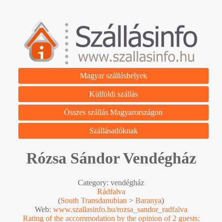
Magyar szálláshelyek
Külföldi szállás
Összes szállás Magyarországon
Szállásadóknak
Rózsa Sándor Vendégház
Category: vendégház
Rádfalva
(
South Transdanubian
>
Baranya
)
Web:
www.szallasinfo.hu/rozsa_sandor_radfalva
Rating of the accommodation by the opinion of 2 guests: