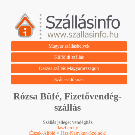
Magyar szálláshelyek
Külföldi szállás
Összes szállás Magyarországon
Szállásadóknak
Rózsa Büfé, Fizetővendég-
szállás
Szállás jellege: vendégház
Jászberény
(
Észak-Alföld
>
Jász-Nagykun-Szolnok
)