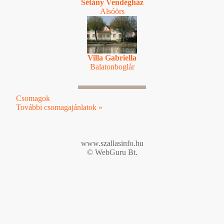
Sétány Vendégház
Alsóörs
Villa Gabriella
Balatonboglár
Csomagok
További csomagajánlatok »
www.szallasinfo.hu
© WebGuru Bt.