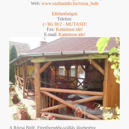
Web:
www.szallasinfo.hu/rozsa_bufe
Elérhetőségek
Telefon:
(+36) 30/2 - MUTASD!
Fax:
Kattintson ide!
E-mail:
Kattintson ide!
A Rózsa Büfé, Fizetővendég-szállás Jászberény