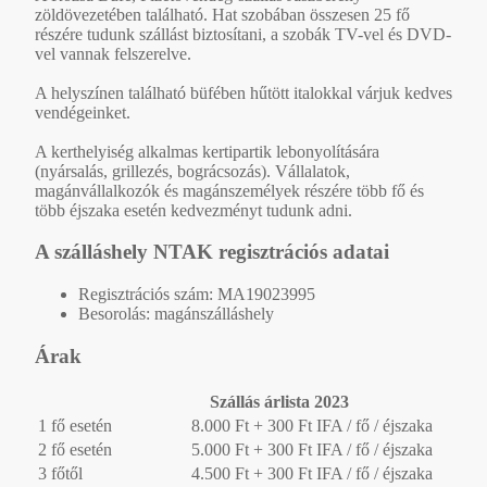
zöldövezetében található. Hat szobában összesen 25 fő
részére tudunk szállást biztosítani, a szobák TV-vel és DVD-
vel vannak felszerelve.
A helyszínen található büfében hűtött italokkal várjuk kedves
vendégeinket.
A kerthelyiség alkalmas kertipartik lebonyolítására
(nyársalás, grillezés, bográcsozás). Vállalatok,
magánvállalkozók és magánszemélyek részére több fő és
több éjszaka esetén kedvezményt tudunk adni.
A szálláshely NTAK regisztrációs adatai
Regisztrációs szám: MA19023995
Besorolás: magánszálláshely
Árak
Szállás árlista 2023
1 fő esetén
8.000 Ft + 300 Ft IFA / fő / éjszaka
2 fő esetén
5.000 Ft + 300 Ft IFA / fő / éjszaka
3 főtől
4.500 Ft + 300 Ft IFA / fő / éjszaka