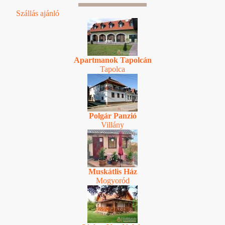
Szállás ajánló
Apartmanok Tapolcán
Tapolca
Polgár Panzió
Villány
Muskátlis Ház
Mogyoród