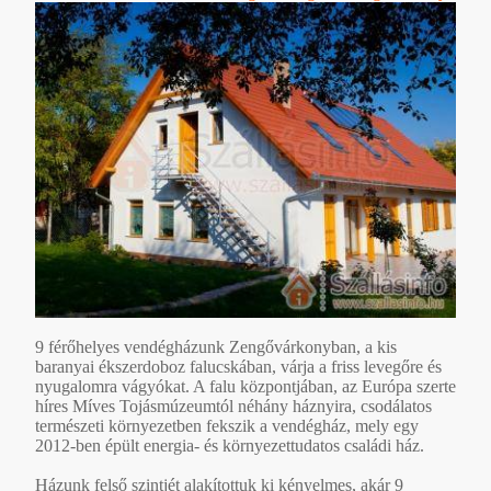
9 férőhelyes vendégházunk Zengővárkonyban, a kis
baranyai ékszerdoboz falucskában, várja a friss levegőre és
nyugalomra vágyókat. A falu központjában, az Európa szerte
híres Míves Tojásmúzeumtól néhány háznyira, csodálatos
természeti környezetben fekszik a vendégház, mely egy
2012-ben épült energia- és környezettudatos családi ház.
Házunk felső szintjét alakítottuk ki kényelmes, akár 9