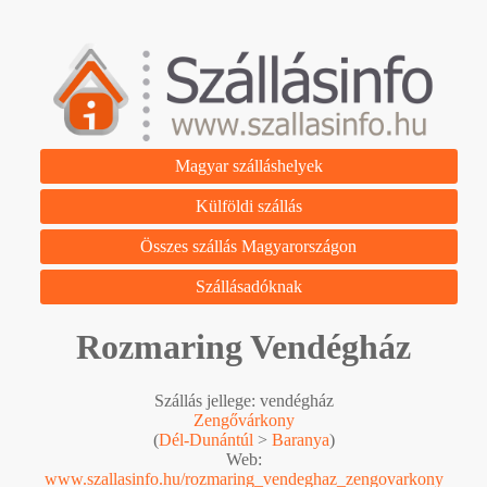
Magyar szálláshelyek
Külföldi szállás
Összes szállás Magyarországon
Szállásadóknak
Rozmaring Vendégház
Szállás jellege: vendégház
Zengővárkony
(
Dél-Dunántúl
>
Baranya
)
Web:
www.szallasinfo.hu/rozmaring_vendeghaz_zengovarkony