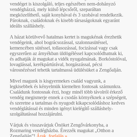
vendéget is kiszolgáló, teljes egészében nem-dohányzó
vendégházzá, mely külső lépcsőről, szeparáltan
megközelíthető, saját konyhával és 3 szobával rendelkezik.
Pároknak, családoknak és kisebb társaságoknak egyaránt
ideális szálláshely.
A házat körülvevő hatalmas kertet is magukénak érezhetik
vendégeink, ahol bográcsozással, szalonnasütéssel,
kemencében sütéssel, tollasozással, focizással vagy csak
egyszerűen az árnyékban üldögéléssel kapcsolódhatnak ki,
és adhatják át magukat a vidék nyugalmának. Borkóstolóval,
lovaglással, kerékpártúrával, horgászással, pécsi
városnézéssel tehetik tartalmassá üdülésüket a Zengőalján.
Mivel magunk is kisgyermekes család vagyunk, a
legkisebbek és kényelmük kiemelten fontosak számunkra.
Családunk fontosnak érzi, hogy minél több távolról érkező
vendég megismerje ennek a csodás környéknek a szépségeit,
és szeretne a tartalmas és nyugodt kikapcsolódáshoz kedves
vendéglátással és minden igényt kielégítő szálláshely-
szolgáltatással hozzájárulni.
Várjuk és visszavárjuk Önöket Zengővárkonyba, a
Rozmaring vendégházba. Érezzék magukat „Otthon a
Zengőalján”!
Árak, foglalás »