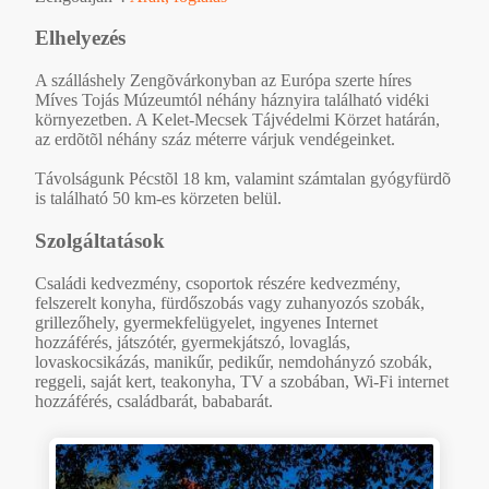
Elhelyezés
A szálláshely Zengõvárkonyban az Európa szerte híres
Míves Tojás Múzeumtól néhány háznyira található vidéki
környezetben. A Kelet-Mecsek Tájvédelmi Körzet határán,
az erdõtõl néhány száz méterre várjuk vendégeinket.
Távolságunk Pécstõl 18 km, valamint számtalan gyógyfürdõ
is található 50 km-es körzeten belül.
Szolgáltatások
Családi kedvezmény, csoportok részére kedvezmény,
felszerelt konyha, fürdőszobás vagy zuhanyozós szobák,
grillezőhely, gyermekfelügyelet, ingyenes Internet
hozzáférés, játszótér, gyermekjátszó, lovaglás,
lovaskocsikázás, manikűr, pedikűr, nemdohányzó szobák,
reggeli, saját kert, teakonyha, TV a szobában, Wi-Fi internet
hozzáférés, családbarát, bababarát.