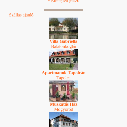
» Elfelejtett jelszó
Szállás ajánló
Villa Gabriella
Balatonboglár
Apartmanok Tapolcán
Tapolca
Muskátlis Ház
Mogyoród