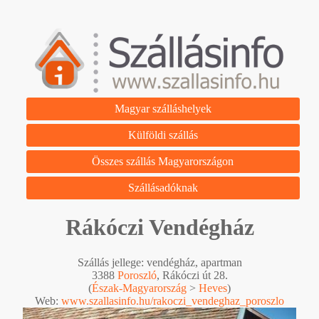
Magyar szálláshelyek
Külföldi szállás
Összes szállás Magyarországon
Szállásadóknak
Rákóczi Vendégház
Szállás jellege: vendégház, apartman
3388
Poroszló
, Rákóczi út 28.
(
Észak-Magyarország
>
Heves
)
Web:
www.szallasinfo.hu/rakoczi_vendeghaz_poroszlo