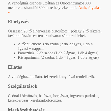
A vendégház csendes utcában az Ökocentrumtól 300
méterre, a strandtól 800 m-re helyezkedik el.
Árak, foglalás
»
Elhelyezés
Összesen 20 fő elhelyezése biztosított + pótágy 2 fő részére,
további létszám esetén az udvaron sátorozni lehet.
A főépületben: 3 db szoba (2 db 2 ágyas, 1 db 4
ágyas) + nappali
Parasztház: 2 db szoba (1 db 2 ágyas, 1 db 4 ágyas)
Kis apartman: (2 szoba, 1 db 4 ágyas, 1 db 2 ágyas)
Ellátás
A vendégház önellátó, felszerelt konyhával rendelkezik.
Szolgáltatások
Csónakkölcsönzés, halászat, horgászat, ingyenes parkolás,
kerékpározás, kerékpárkölcsönzés.
Megközelíthetőség