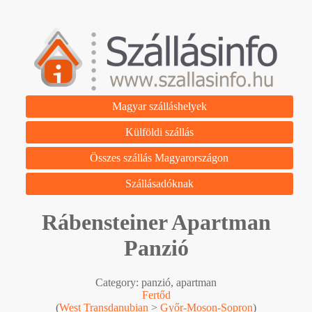
Magyar szálláshelyek
Külföldi szállás
Összes szállás Magyarországon
Szállásadóknak
Rábensteiner Apartman
Panzió
Category: panzió, apartman
Fertőd
(
West Transdanubian
>
Győr-Moson-Sopron
)