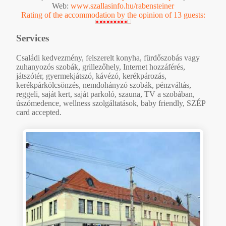
Web:
www.szallasinfo.hu/rabensteiner
Rating of the accommodation by the opinion of 13 guests:
Services
Családi kedvezmény, felszerelt konyha, fürdőszobás vagy
zuhanyozós szobák, grillezőhely, Internet hozzáférés,
játszótér, gyermekjátszó, kávézó, kerékpározás,
kerékpárkölcsönzés, nemdohányzó szobák, pénzváltás,
reggeli, saját kert, saját parkoló, szauna, TV a szobában,
úszómedence, wellness szolgáltatások, baby friendly, SZÉP
card accepted.