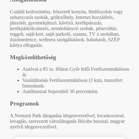
Családi kedvezmény, felszerelt konyha, fürdőszobás vagy
zuhanyozós szobák, grillezőhely, Internet hozzáférés,
játszótér, gyermekjátszó, kávézó, kerékpározás,
kerékpárkölcsönzés, nemdohányzó szobák, pénzváltás,
reggeli, saját kert, saját parkoló, szauna, TV a szobában,
úszómedence, wellness szolgáltatások, bababarát, SZÉP
kártya elfogadás.
Megközelíthetőség
Autóval a 85 sz. főúton Győr felől Fertőszentmiklóson
át.
Vasútállomás Fertőszentmiklóson (3 km), transzfert
biztosítunk.
Autóbusszal Sopronból 30 percenként.
Programok
A Nemzeti Park látogatása idegenvezetővel, lovaskocsival,
lovaglás, szervezett városlátogatás Bécsbe busszal, magyar
nyelvű idegenvezetővel.