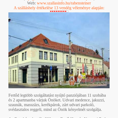
Web:
www.szallasinfo.hu/rabensteiner
A szálláshely értékelése 13 vendég véleménye alapján:
Fertőd legtöbb szolgáltatást nyújtó panziójában 11 szobába
és 2 apartmanba várjuk Önöket. Udvari medence, jakuzzi,
szaunák, masszázs, kerékpárok, zárt udvari parkoló,
svédasztalos reggeli, mind az Önök kényelmét szolgálja.