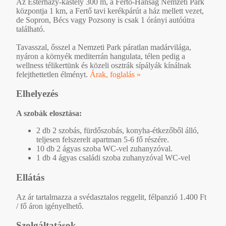
Az Esterházy-kastély 300 m, a Fertő-Hanság Nemzeti Park
központja 1 km, a Fertő tavi kerékpárút a ház mellett vezet,
de Sopron, Bécs vagy Pozsony is csak 1 órányi autóútra
található.
Tavasszal, ősszel a Nemzeti Park páratlan madárvilága,
nyáron a környék mediterrán hangulata, télen pedig a
wellness télikertünk és közeli osztrák sípályák kínálnak
felejthettetlen élményt.
Árak, foglalás »
Elhelyezés
A szobák elosztása:
2 db 2 szobás, fürdőszobás, konyha-étkezőből álló,
teljesen felszerelt apartman 5-6 fő részére.
10 db 2 ágyas szoba WC-vel zuhanyzóval.
1 db 4 ágyas családi szoba zuhanyzóval WC-vel
Ellátás
Az ár tartalmazza a svédasztalos reggelit, félpanzió 1.400 Ft
/ fő áron igényelhető.
Szolgáltatások