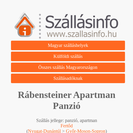
Magyar szálláshelyek
Külföldi szállás
Összes szállás Magyarországon
Szállásadóknak
Rábensteiner Apartman
Panzió
Szállás jellege: panzió, apartman
Fertőd
(
Nyugat-Dunántúl
>
Győr-Moson-Sopron
)