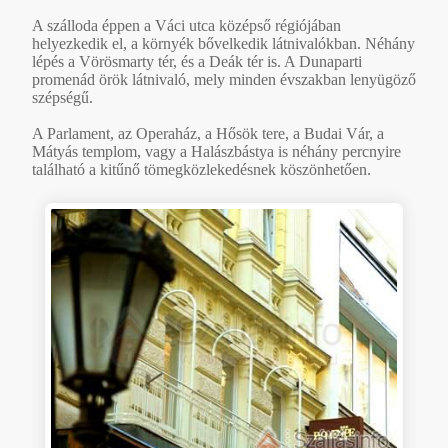
A szálloda éppen a Váci utca középső régiójában
helyezkedik el, a környék bővelkedik látnivalókban. Néhány
lépés a Vörösmarty tér, és a Deák tér is. A Dunaparti
promenád örök látnivaló, mely minden évszakban lenyügöző
szépségű.
A Parlament, az Operaház, a Hősök tere, a Budai Vár, a
Mátyás templom, vagy a Halászbástya is néhány percnyire
található a kitűnő tömegközlekedésnek köszönhetően.