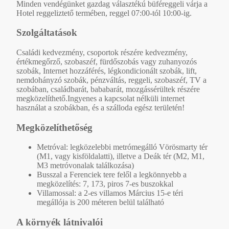
Minden vendégünket gazdag választékú büféreggeli várja a
Hotel reggeliztető termében, reggel 07:00-tól 10:00-ig.
Szolgáltatások
Családi kedvezmény, csoportok részére kedvezmény,
értékmegőrző, szobaszéf, fürdőszobás vagy zuhanyozós
szobák, Internet hozzáférés, légkondicionált szobák, lift,
nemdohányzó szobák, pénzváltás, reggeli, szobaszéf, TV a
szobában, családbarát, bababarát, mozgássérültek részére
megközelíthető.Ingyenes a kapcsolat nélküli internet
használat a szobákban, és a szálloda egész területén!
Megközelíthetőség
Metróval: legközelebbi metrómegálló Vörösmarty tér
(M1, vagy kisföldalatti), illetve a Deák tér (M2, M1,
M3 metróvonalak találkozása)
Busszal a Ferenciek tere felől a legkönnyebb a
megközelítés: 7, 173, piros 7-es buszokkal
Villamossal: a 2-es villamos Március 15-e téri
megállója is 200 méteren belül található
A környék látnivalói