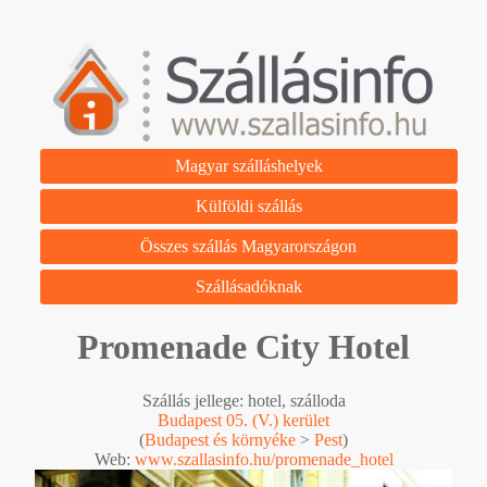
Magyar szálláshelyek
Külföldi szállás
Összes szállás Magyarországon
Szállásadóknak
Promenade City Hotel
Szállás jellege: hotel, szálloda
Budapest 05. (V.) kerület
(
Budapest és környéke
>
Pest
)
Web:
www.szallasinfo.hu/promenade_hotel