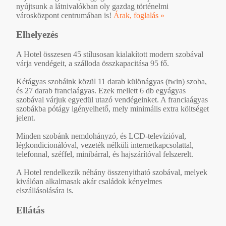
nyújtsunk a látnivalókban oly gazdag történelmi
városközpont centrumában is!
Árak, foglalás »
Elhelyezés
A Hotel összesen 45 stílusosan kialakított modern szobával
várja vendégeit, a szálloda összkapacitása 95 fő.
Kétágyas szobáink közül 11 darab különágyas (twin) szoba,
és 27 darab franciaágyas. Ezek mellett 6 db egyágyas
szobával várjuk egyedül utazó vendégeinket. A franciaágyas
szobákba pótágy igényelhető, mely minimális extra költséget
jelent.
Minden szobánk nemdohányzó, és LCD-televízióval,
légkondicionálóval, vezeték nélküli internetkapcsolattal,
telefonnal, széffel, minibárral, és hajszárítóval felszerelt.
A Hotel rendelkezik néhány összenyitható szobával, melyek
kiválóan alkalmasak akár családok kényelmes
elszállásolására is.
Ellátás