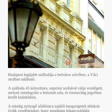
Budapest legújabb szállodája a belváros szívében, a Váci
utcában található.
A szálloda 45 kényelmes, superior szobával várja vendégeit,
melyek mindegyike a letisztult szín, és formavilág jegyében
került kialakításra.
A mindig nyüzsgő sétálóutca zajától hangszigetelt ablakok
óvják vendégeinket, hogy gondtalan kikapcsolódást