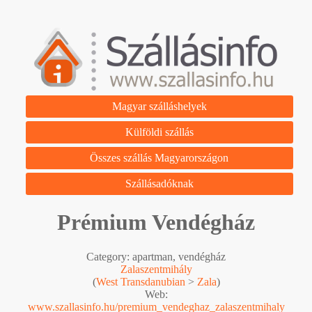
Magyar szálláshelyek
Külföldi szállás
Összes szállás Magyarországon
Szállásadóknak
Prémium Vendégház
Category: apartman, vendégház
Zalaszentmihály
(
West Transdanubian
>
Zala
)
Web:
www.szallasinfo.hu/premium_vendeghaz_zalaszentmihaly