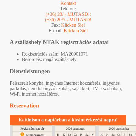
Kontakt
Telefon:
(+36) 23/ - MUTASD!;
(+36) 20/5 - MUTASD!
Fax:
Klicken Sie!
E-mail:
Klicken Sie!
A szálláshely NTAK regisztrációs adatai
Regisztrációs szám: MA20001071
Besorolás: magánszálláshely
Dienstleistungen
Felszerelt konyha, ingyenes Internet hozzáférés, ingyenes
parkolás, nemdohányzó szobák, saját kert, TV a szobában,
Wi-Fi internet hozzáférés.
Reservation
Kattintson a naptárban a kívánt érkezési napra!
Foglaltsági naptár
2026 augusztus
2026 szeptember
H
K
Sz
Cs
P
Sz
V
H
K
Sz
Cs
P
Sz
Jelmagyarázat