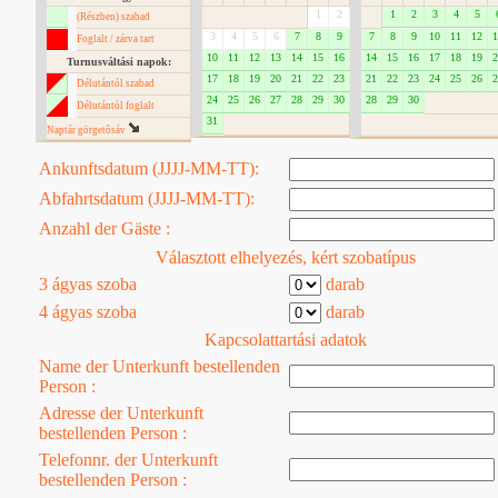
1
2
1
2
3
4
5
(Részben) szabad
3
4
5
6
7
8
9
7
8
9
10
11
12
1
Foglalt / zárva tart
10
11
12
13
14
15
16
14
15
16
17
18
19
2
Turnusváltási napok:
17
18
19
20
21
22
23
21
22
23
24
25
26
2
Délutántól szabad
24
25
26
27
28
29
30
28
29
30
Délutántól foglalt
31
Naptár görgetôsáv
Ankunftsdatum (JJJJ-MM-TT):
Abfahrtsdatum (JJJJ-MM-TT):
Anzahl der Gäste :
Választott elhelyezés, kért szobatípus
3 ágyas szoba
darab
4 ágyas szoba
darab
Kapcsolattartási adatok
Name der Unterkunft bestellenden
Person :
Adresse der Unterkunft
bestellenden Person :
Telefonnr. der Unterkunft
bestellenden Person :