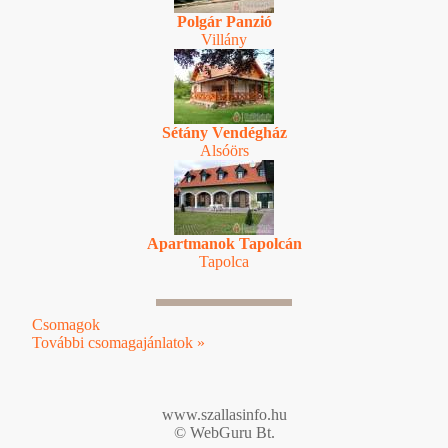
Polgár Panzió
Villány
Sétány Vendégház
Alsóörs
Apartmanok Tapolcán
Tapolca
Csomagok
További csomagajánlatok »
www.szallasinfo.hu
© WebGuru Bt.