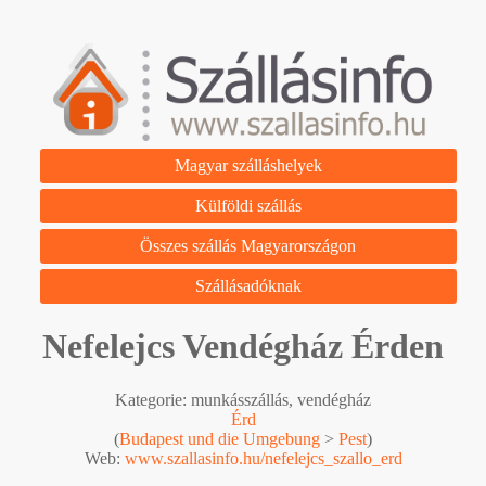
Magyar szálláshelyek
Külföldi szállás
Összes szállás Magyarországon
Szállásadóknak
Nefelejcs Vendégház Érden
Kategorie: munkásszállás, vendégház
Érd
(
Budapest und die Umgebung
>
Pest
)
Web:
www.szallasinfo.hu/nefelejcs_szallo_erd