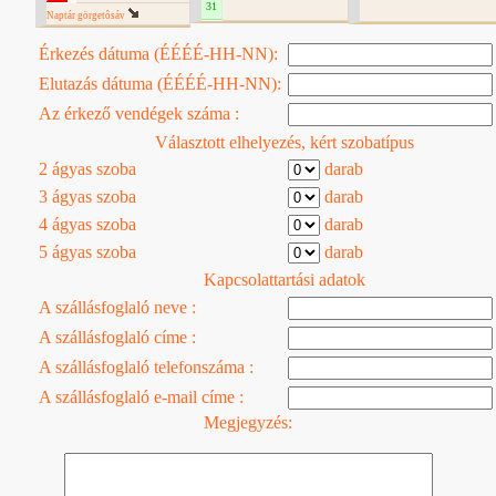
31
Naptár görgetôsáv
Érkezés dátuma (ÉÉÉÉ-HH-NN):
Elutazás dátuma (ÉÉÉÉ-HH-NN):
Az érkező vendégek száma :
Választott elhelyezés, kért szobatípus
2 ágyas szoba
darab
3 ágyas szoba
darab
4 ágyas szoba
darab
5 ágyas szoba
darab
Kapcsolattartási adatok
A szállásfoglaló neve :
A szállásfoglaló címe :
A szállásfoglaló telefonszáma :
A szállásfoglaló e-mail címe :
Megjegyzés: