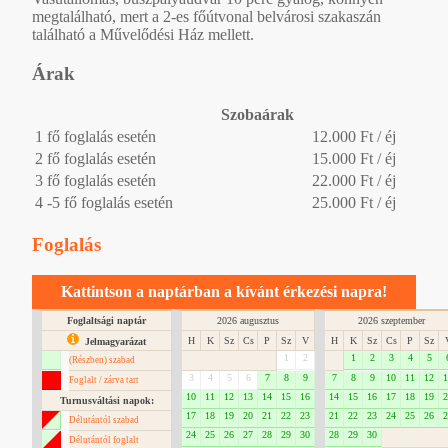
megtalálható, mert a 2-es főútvonal belvárosi szakaszán
található a Művelődési Ház mellett.
Árak
Szobaárak
1 fő foglalás esetén
12.000 Ft / éj
2 fő foglalás esetén
15.000 Ft / éj
3 fő foglalás esetén
22.000 Ft / éj
4 -5 fő foglalás esetén
25.000 Ft / éj
Foglalás
Kattintson a naptárban a kívánt érkezési napra!
Foglaltsági naptár
2026 augusztus
2026 szeptember
H
K
Sz
Cs
P
Sz
V
H
K
Sz
Cs
P
Sz
Jelmagyarázat
1
2
1
2
3
4
5
(Részben) szabad
3
4
5
6
7
8
9
7
8
9
10
11
12
1
Foglalt / zárva tart
10
11
12
13
14
15
16
14
15
16
17
18
19
2
Turnusváltási napok:
17
18
19
20
21
22
23
21
22
23
24
25
26
2
Délutántól szabad
24
25
26
27
28
29
30
28
29
30
Délutántól foglalt