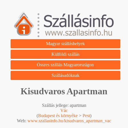
Magyar szálláshelyek
Külföldi szállás
Összes szállás Magyarországon
Szállásadóknak
Kisudvaros Apartman
Szállás jellege: apartman
Vác
(
Budapest és környéke
>
Pest
)
Web:
www.szallasinfo.hu/kisudvaros_apartman_vac