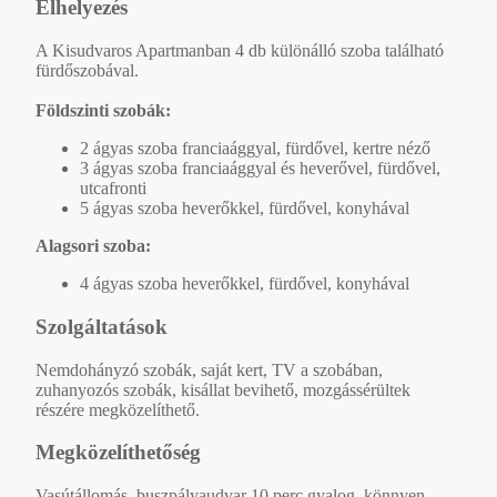
Elhelyezés
A Kisudvaros Apartmanban 4 db különálló szoba található
fürdőszobával.
Földszinti szobák:
2 ágyas szoba franciaággyal, fürdővel, kertre néző
3 ágyas szoba franciaággyal és heverővel, fürdővel,
utcafronti
5 ágyas szoba heverőkkel, fürdővel, konyhával
Alagsori szoba:
4 ágyas szoba heverőkkel, fürdővel, konyhával
Szolgáltatások
Nemdohányzó szobák, saját kert, TV a szobában,
zuhanyozós szobák, kisállat bevihető, mozgássérültek
részére megközelíthető.
Megközelíthetőség
Vasútállomás, buszpályaudvar 10 perc gyalog, könnyen