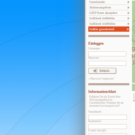
Unterkünfte
Aktionsangebote
SZÉP Karte akzeptiert
Szállások belföldön
Szállások külföldön
Szállás gyorskereső
Einloggen
Username:
Passwort:
» Passwort vergessen?
Informationsblatt
Erfahren Sie als Erster über
Aktionsangebote in
Unterkünften! Nehmen Sie an
unserem Gewinnspiel teil!
Vezetéknév:
Keresztnév:
E-mail cím (@):