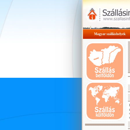
Magyar szálláshelyek