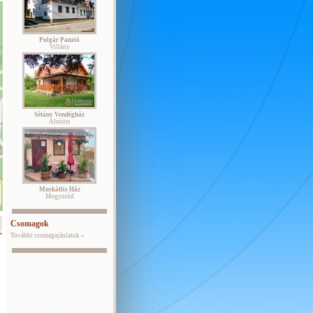
Polgár Panzió
Villány
Sétány Vendégház
Alsóörs
Muskátlis Ház
Mogyoród
Csomagok
További csomagajánlatok »