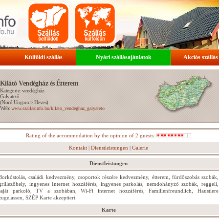
Külföldi szállás
Nyári szállásajánlatok
Akciós szállás
Kilátó Vendégház és Étterem
Kategorie: vendégház
Galyatető
(
Nord Ungarn
>
Heves
)
Web:
www.szallasinfo.hu/kilato_vendeghaz_galyateto
Rating of the accommodation by the opinion of 2 guests:
Kontakt
|
Dienstleistungen
|
Galerie
Dienstleistungen
Borkóstolás, családi kedvezmény, csoportok részére kedvezmény, étterem, fürdőszobás szobák,
grillezőhely, ingyenes Internet hozzáférés, ingyenes parkolás, nemdohányzó szobák, reggeli,
saját parkoló, TV a szobában, Wi-Fi internet hozzáférés, Familienfreundlich, Haustiere
zugelassen, SZÉP Karte akzeptiert.
Karte