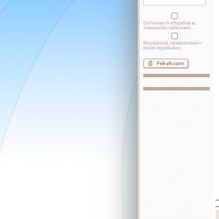
Elolvastam és elfogadom az
Adatkezelési tájékoztatót
Hozzájárulok reklámtartalmú e-
mailek fogadásához.