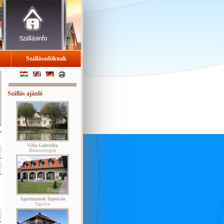
Szállásadóknak
Szállás ajánló
Villa Gabriella
Balatonboglár
Apartmanok Tapolcán
Tapolca