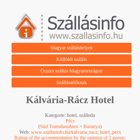
Magyar szálláshelyek
Külföldi szállás
Összes szállás Magyarországon
Szállásadóknak
Kálvária-Rácz Hotel
Kategorie: hotel, szálloda
Pécs
(
Süd Transdanubien
>
Baranya
)
Web:
www.szallasinfo.hu/kalvaria_racz_hotel_pecs
Rating of the accommodation by the opinion of 2 guests: