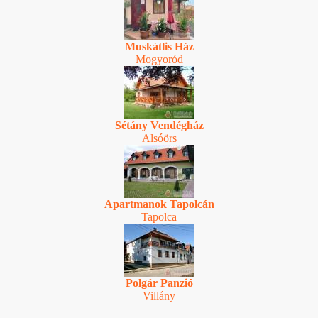
Muskátlis Ház
Mogyoród
Sétány Vendégház
Alsóörs
Apartmanok Tapolcán
Tapolca
Polgár Panzió
Villány