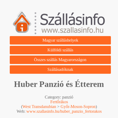
Magyar szálláshelyek
Külföldi szállás
Összes szállás Magyarországon
Szállásadóknak
Huber Panzió és Étterem
Category: panzió
Fertőrákos
(
West Transdanubian
>
Győr-Moson-Sopron
)
Web:
www.szallasinfo.hu/huber_panzio_fertorakos