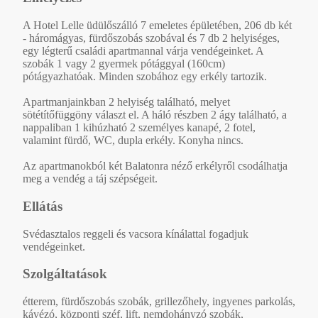
A Hotel Lelle üdülőszálló 7 emeletes épületében, 206 db két
- háromágyas, fürdőszobás szobával és 7 db 2 helyiséges,
egy légterű családi apartmannal várja vendégeinket. A
szobák 1 vagy 2 gyermek pótággyal (160cm)
pótágyazhatóak. Minden szobához egy erkély tartozik.
Apartmanjainkban 2 helyiség található, melyet
sötétítőfüggöny választ el. A háló részben 2 ágy található, a
nappaliban 1 kihúzható 2 személyes kanapé, 2 fotel,
valamint fürdő, WC, dupla erkély. Konyha nincs.
Az apartmanokból két Balatonra néző erkélyről csodálhatja
meg a vendég a táj szépségeit.
Ellátás
Svédasztalos reggeli és vacsora kínálattal fogadjuk
vendégeinket.
Szolgáltatások
étterem, fürdőszobás szobák, grillezőhely, ingyenes parkolás,
kávézó, központi széf, lift, nemdohányzó szobák,