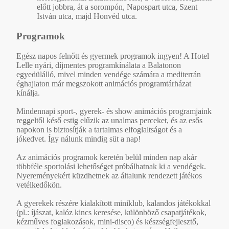
előtt jobbra, át a sorompón, Napospart utca, Szent
István utca, majd Honvéd utca.
Programok
Egész napos felnőtt és gyermek programok ingyen! A Hotel
Lelle nyári, díjmentes programkínálata a Balatonon
egyedülálló, mivel minden vendége számára a mediterrán
éghajlaton már megszokott animációs programtárházat
kínálja.
Mindennapi sport-, gyerek- és show animációs programjaink
reggeltől késő estig elűzik az unalmas perceket, és az esős
napokon is biztosítják a tartalmas elfoglaltságot és a
jókedvet. Így nálunk mindig süt a nap!
Az animációs programok keretén belül minden nap akár
többféle sportolási lehetőséget próbálhatnak ki a vendégek.
Nyereményekért küzdhetnek az általunk rendezett játékos
vetélkedőkön.
A gyerekek részére kialakított miniklub, kalandos játékokkal
(pl.: íjászat, kalóz kincs keresése, különböző csapatjátékok,
kézműves foglakozások, mini-disco) és készségfejlesztő,