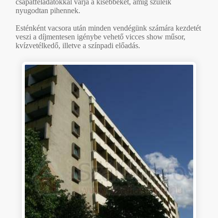
csapatfeladatokkal várja a kisebbeket, amíg szüleik
nyugodtan pihennek.
Esténként vacsora után minden vendégünk számára kezdetét
veszi a díjmentesen igénybe vehető vicces show műsor,
kvízvetélkedő, illetve a színpadi előadás.