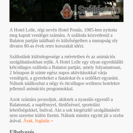
A Hotel Lelle, régi nevén Hotel Postás, 1985-ben nyitotta
meg kapuit vendégei számára. A szálloda közvetlenül a
Balaton partján található és külsőségeiben a manapság oly
divatos 80-as évek retro korszakát idézi.
Szállodánk különlegessége a méreteiben és az animációs
szolgáltatásokban rejlik. A Hotel Lelle egy olyan egyedülálló
kétcsillagos szálloda a Balaton partján, amely folyamatosan,
2 hónapon át szinte egész napos aktivitásokkal várja
vendégeit, a gyerekeket a fiatalokat és a szülőket egyaránt.
Nálunk találkozhat a négy és ötcsillagos wellness hotelekre
jellemző animációs programokkal.
Azok számára javasoljuk, akiknek a nyaralás egyenlő a
Balatonnal, a napfénnyel, fürdőzéssel, sportolási
lehetőségekkel, bulival. Aki a sok kiegészítő szolgáltatásért
nem szeretne külön fizetni. Nálunk mindez együtt jár a szoba
árával.
Árak, foglalás »
Elhelyezés