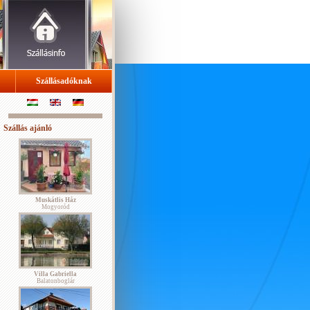
Szállásadóknak
Szállás ajánló
Muskátlis Ház
Mogyoród
Villa Gabriella
Balatonboglár