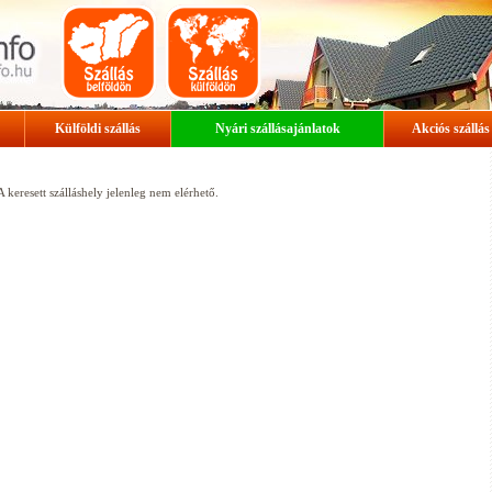
Külföldi szállás
Nyári szállásajánlatok
Akciós szállás
A keresett szálláshely jelenleg nem elérhető.