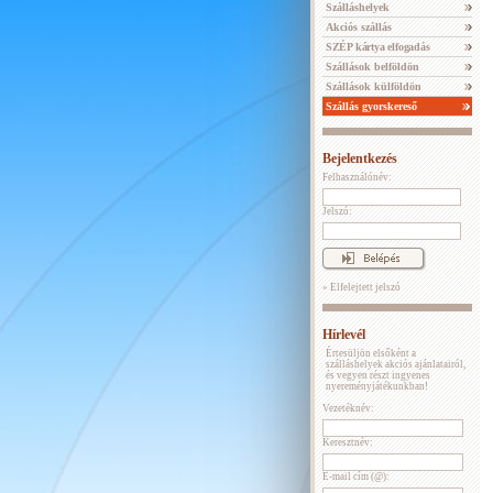
Szálláshelyek
Akciós szállás
SZÉP kártya elfogadás
Szállások belföldön
Szállások külföldön
Szállás gyorskereső
Bejelentkezés
Felhasználónév:
Jelszó:
» Elfelejtett jelszó
Hírlevél
Értesüljön elsőként a
szálláshelyek akciós ajánlatairól,
és vegyen részt ingyenes
nyereményjátékunkban!
Vezetéknév:
Keresztnév:
E-mail cím (@):