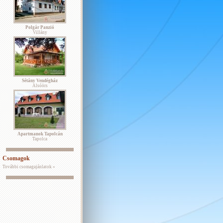
Polgár Panzió
Villány
Sétány Vendégház
Alsóörs
Apartmanok Tapolcán
Tapolca
Csomagok
További csomagajánlatok »