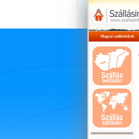
Magyar szálláshelyek