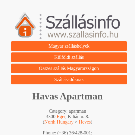
Magyar szálláshelyek
Külföldi szállás
Összes szállás Magyarországon
Szállásadóknak
Havas Apartman
Category: apartman
3300
Eger
, Kilián u. 8.
(
North Hungary
>
Heves
)
Phone: (+36) 36/428-001;