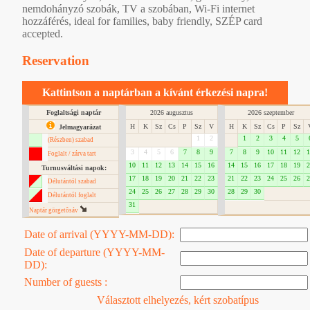
nemdohányzó szobák, TV a szobában, Wi-Fi internet
hozzáférés, ideal for families, baby friendly, SZÉP card
accepted.
Reservation
Kattintson a naptárban a kívánt érkezési napra!
Foglaltsági naptár
2026 augusztus
2026 szeptember
H
K
Sz
Cs
P
Sz
V
H
K
Sz
Cs
P
Sz
Jelmagyarázat
1
2
1
2
3
4
5
(Részben) szabad
3
4
5
6
7
8
9
7
8
9
10
11
12
1
Foglalt / zárva tart
10
11
12
13
14
15
16
14
15
16
17
18
19
2
Turnusváltási napok:
17
18
19
20
21
22
23
21
22
23
24
25
26
2
Délutántól szabad
24
25
26
27
28
29
30
28
29
30
Délutántól foglalt
31
Naptár görgetôsáv
Date of arrival (YYYY-MM-DD):
Date of departure (YYYY-MM-
DD):
Number of guests :
Választott elhelyezés, kért szobatípus