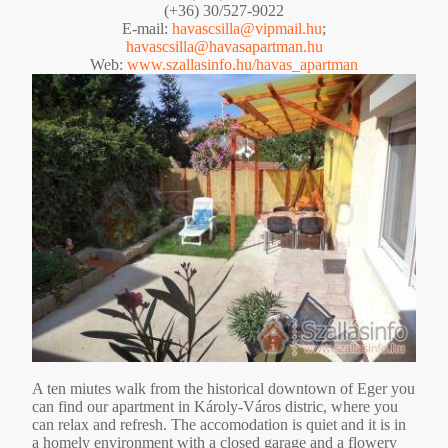
(+36) 30/527-9022
E-mail:
havascsilla@vipmail.hu
;
havascsilla@havasapartman.hu
Web:
www.szallasinfo.hu/havas_apartman
A ten miutes walk from the historical downtown of Eger you
can find our apartment in Károly-Város distric, where you
can relax and refresh. The accomodation is quiet and it is in
a homely environment with a closed garage and a flowery