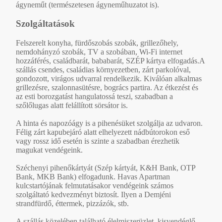
ágyneműt (természetesen ágyneműhuzatot is).
Szolgáltatások
Felszerelt konyha, fürdőszobás szobák, grillezőhely,
nemdohányzó szobák, TV a szobában, Wi-Fi internet
hozzáférés, családbarát, bababarát, SZÉP kártya elfogadás.A
szállás csendes, családias környezetben, zárt parkolóval,
gondozott, virágos udvarral rendelkezik. Kiválóan alkalmas
grillezésre, szalonnasütésre, bogrács partira. Az étkezést és
az esti borozgatást hangulatossá teszi, szabadban a
szőlőlugas alatt felállított sörsátor is.
A hinta és napozóágy is a pihenésüket szolgálja az udvaron.
Félig zárt kapubejáró alatt elhelyezett nádbútorokon eső
vagy rossz idő esetén is szinte a szabadban érezhetik
magukat vendégeink.
Széchenyi pihenőkártyát (Szép kártyát, K&H Bank, OTP
Bank, MKB Bank) elfogadunk. Havas Apartman
kulcstartójának felmutatásakor vendégeink számos
szolgáltató kedvezményt biztosít. Ilyen a Demjéni
strandfürdő, éttermek, pizzázók, stb.
A szállás közelében található élelmiszerüzlet, kisvendéglő