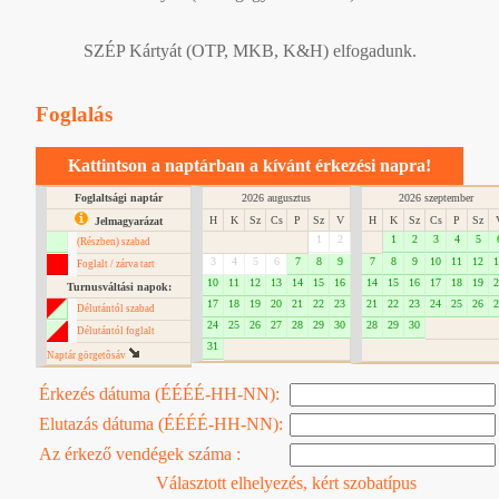
SZÉP Kártyát (OTP, MKB, K&H) elfogadunk.
Foglalás
Kattintson a naptárban a kívánt érkezési napra!
Foglaltsági naptár
2026 augusztus
2026 szeptember
H
K
Sz
Cs
P
Sz
V
H
K
Sz
Cs
P
Sz
Jelmagyarázat
1
2
1
2
3
4
5
(Részben) szabad
3
4
5
6
7
8
9
7
8
9
10
11
12
1
Foglalt / zárva tart
10
11
12
13
14
15
16
14
15
16
17
18
19
2
Turnusváltási napok:
17
18
19
20
21
22
23
21
22
23
24
25
26
2
Délutántól szabad
24
25
26
27
28
29
30
28
29
30
Délutántól foglalt
31
Naptár görgetôsáv
Érkezés dátuma (ÉÉÉÉ-HH-NN):
Elutazás dátuma (ÉÉÉÉ-HH-NN):
Az érkező vendégek száma :
Választott elhelyezés, kért szobatípus