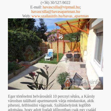
(+36) 30/527-9022
E-mail:
havascsilla@vipmail.hu
;
havascsilla@havasapartman.hu
Web:
www.szallasinfo.hu/havas_apartman
Eger történelmi belvárosától 10 percnyi sétára, a Károly
városban található apartmanunk várja mindazokat, akik
pihenni, felfrissülni vágynak. Szálláshelyünk legfőbb
adottsága, hogy adott foglalt időpontban csak egy család