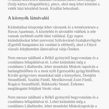
(Szép kártya elfogadóhely), pince, ahol meg lehet kóstolni a
vidék házi készítésű borait. Kisállat behozható.
A környék látnivalói
Kirándulásai központja lehet városunk és a természetesen a
Havas Apartman. A közelebbi és távolabbi vidékek is tele
vannak szebbnél-szebb látni valókkal. Egy napos
kirándulásokat lehet szervezni Szilvásvárad-Szalajkavölgybe
(Egerből hangulatos kis vasúttal is elérhető), ahol a Fátyol
vízesés felejthetetlen látnivalóval várja Önöket.
Nem messze található a Bélkő gyönyörű hegyvonulata és a
csodálatos bélapátfalvai-tó. Lehet kirándulni még a
csodálatos Lillafüredre, lehet strandolni Miskolc-tapolcán a
barlangfürdőben és a most nyílt Egerszalóki gyógyfürdőben.
Kiváló gyógyvizes strandokat talál a környéken, Demjéni
Strandfürdő, Szalóki Fürdő, Mezőkövesdi Zsóri Fürdő,
Bogácsi Strandfürdő, Bükkszéki Strand. Érdemes
meglátogatni felújított Siroki várat.
Nem messze található a Bélkő gyönyörű hegyvonulata és a
csodálatos bélapátfalvai tó. Lehet kirándulni még a
csodálatos Lillafüredre, lehet strandolni Miskolctapolcán a