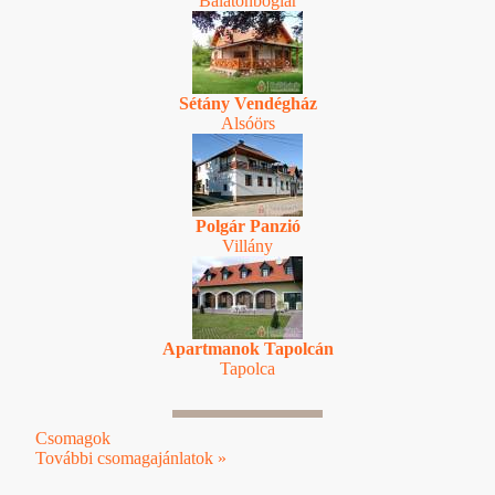
Balatonboglár
Sétány Vendégház
Alsóörs
Polgár Panzió
Villány
Apartmanok Tapolcán
Tapolca
Csomagok
További csomagajánlatok »