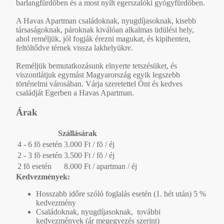
barlangfürdőben és a most nyílt egerszalóki gyógyfürdőben.
A Havas Apartman családoknak, nyugdíjasoknak, kisebb
társaságoknak, pároknak kiválóan alkalmas üdülési hely,
ahol reméljük, jól fogják érezni magukat, és kipihenten,
feltöltődve térnek vissza lakhelyükre.
Reméljük bemutatkozásunk elnyerte tetszésüket, és
viszontlátjuk egymást Magyarország egyik legszebb
történelmi városában. Várja szeretettel Önt és kedves
családját Egerben a Havas Apartman.
Árak
Szállásárak
4 - 6 fõ esetén
3.000 Ft / fõ / éj
2 - 3 fõ esetén
3.500 Ft / fõ / éj
2 fõ esetén
8.000 Ft / apartman / éj
Kedvezmények:
Hosszabb időre szóló foglalás esetén (1. hét után) 5 %
kedvezmény
Családoknak, nyugdíjasoknak, további
kedvezmények (ár megegyezés szerint)