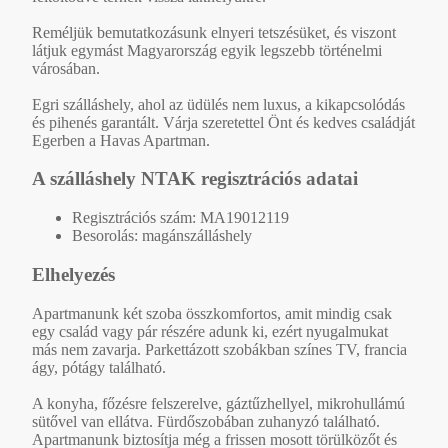
Reméljük bemutatkozásunk elnyeri tetszésüket, és viszont
látjuk egymást Magyarország egyik legszebb történelmi
városában.
Egri szálláshely, ahol az üdülés nem luxus, a kikapcsolódás
és pihenés garantált. Várja szeretettel Önt és kedves családját
Egerben a Havas Apartman.
A szálláshely NTAK regisztrációs adatai
Regisztrációs szám: MA19012119
Besorolás: magánszálláshely
Elhelyezés
Apartmanunk két szoba összkomfortos, amit mindig csak
egy család vagy pár részére adunk ki, ezért nyugalmukat
más nem zavarja. Parkettázott szobákban színes TV, francia
ágy, pótágy található.
A konyha, főzésre felszerelve, gáztűzhellyel, mikrohullámú
sütővel van ellátva. Fürdőszobában zuhanyzó található.
Apartmanunk biztosítja még a frissen mosott törülközőt és