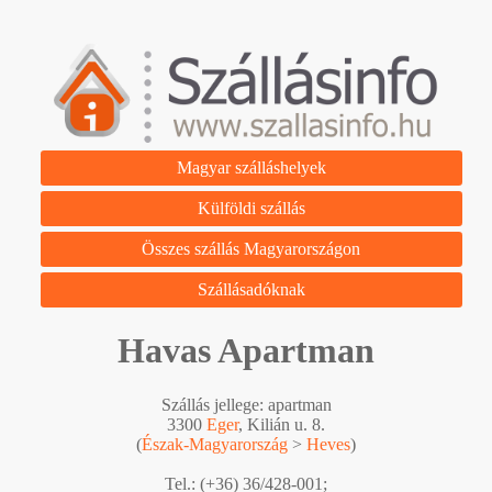
Magyar szálláshelyek
Külföldi szállás
Összes szállás Magyarországon
Szállásadóknak
Havas Apartman
Szállás jellege: apartman
3300
Eger
, Kilián u. 8.
(
Észak-Magyarország
>
Heves
)
Tel.: (+36) 36/428-001;