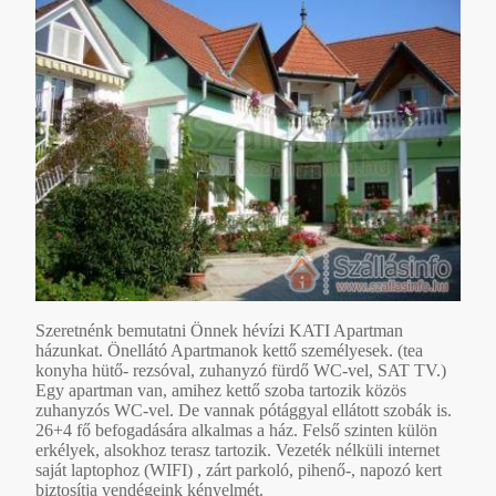
Szeretnénk bemutatni Önnek hévízi KATI Apartman
házunkat. Önellátó Apartmanok kettő személyesek. (tea
konyha hütő- rezsóval, zuhanyzó fürdő WC-vel, SAT TV.)
Egy apartman van, amihez kettő szoba tartozik közös
zuhanyzós WC-vel. De vannak pótággyal ellátott szobák is.
26+4 fő befogadására alkalmas a ház. Felső szinten külön
erkélyek, alsokhoz terasz tartozik. Vezeték nélküli internet
saját laptophoz (WIFI) , zárt parkoló, pihenő-, napozó kert
biztosítja vendégeink kényelmét.