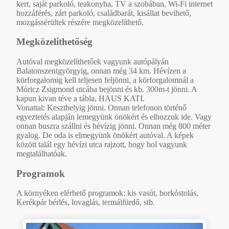
kert, saját parkoló, teakonyha, TV a szobában, Wi-Fi internet
hozzáférés, zárt parkoló, családbarát, kisállat bevihető,
mozgássérültek részére megközelíthető.
Megközelíthetőség
Autóval megközelíthetőek vagyunk autópályán
Balatonszentgyörgyig, onnan még 34 km. Hévízen a
körforgalomig kell teljesen feljönni, a körforgalomnál a
Móricz Zsigmond utcába bejönni és kb. 300m-t jönni. A
kapun kivan téve a tábla, HAUS KATI.
Vonattal: Keszthelyig jönni. Onnan telefonon történő
egyeztetés alapján lemegyünk önökért és elhozzuk ide. Vagy
onnan buszra szállni és hévízig jönni. Onnan még 800 méter
gyalog. De oda is elmegyünk önökért autóval. A képek
között talál egy hévízi utca rajzott, hogy hol vagyunk
megtalálhatóak.
Programok
A környéken elérhető programok: kis vasút, borkóstolás,
Kerékpár bérlés, lovaglás, termálfürdő, stb.