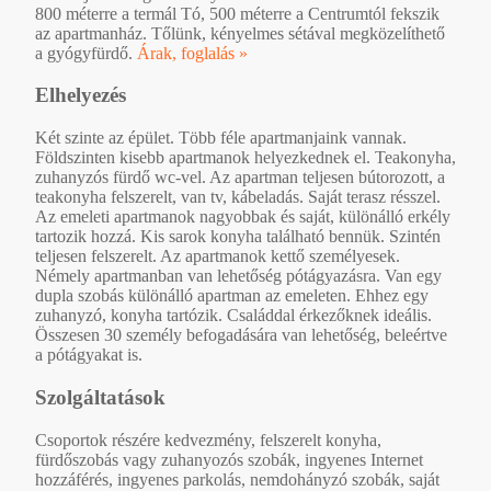
800 méterre a termál Tó, 500 méterre a Centrumtól fekszik
az apartmanház. Tőlünk, kényelmes sétával megközelíthető
a gyógyfürdő.
Árak, foglalás »
Elhelyezés
Két szinte az épület. Több féle apartmanjaink vannak.
Földszinten kisebb apartmanok helyezkednek el. Teakonyha,
zuhanyzós fürdő wc-vel. Az apartman teljesen bútorozott, a
teakonyha felszerelt, van tv, kábeladás. Saját terasz résszel.
Az emeleti apartmanok nagyobbak és saját, különálló erkély
tartozik hozzá. Kis sarok konyha található bennük. Szintén
teljesen felszerelt. Az apartmanok kettő személyesek.
Némely apartmanban van lehetőség pótágyazásra. Van egy
dupla szobás különálló apartman az emeleten. Ehhez egy
zuhanyzó, konyha tartózik. Családdal érkezőknek ideális.
Összesen 30 személy befogadására van lehetőség, beleértve
a pótágyakat is.
Szolgáltatások
Csoportok részére kedvezmény, felszerelt konyha,
fürdőszobás vagy zuhanyozós szobák, ingyenes Internet
hozzáférés, ingyenes parkolás, nemdohányzó szobák, saját