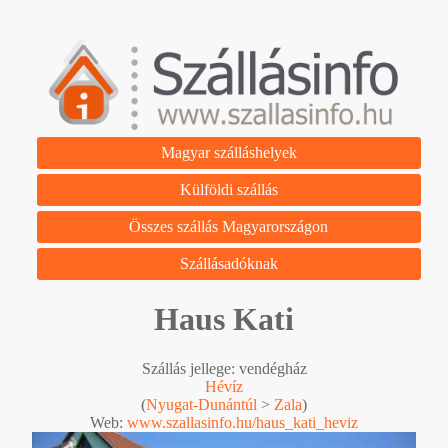
Magyar szálláshelyek
Külföldi szállás
Összes szállás Magyarországon
Szállásadóknak
Haus Kati
Szállás jellege: vendégház
Hévíz
(
Nyugat-Dunántúl
>
Zala
)
Web:
www.szallasinfo.hu/haus_kati_heviz