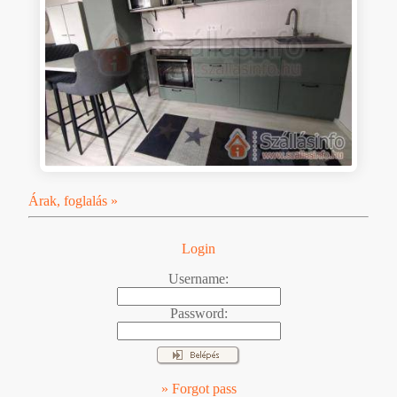
Árak, foglalás »
Login
Username:
Password:
» Forgot pass