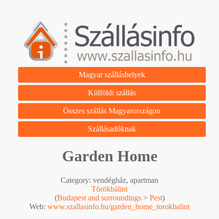
Magyar szálláshelyek
Külföldi szállás
Összes szállás Magyarországon
Szállásadóknak
Garden Home
Category: vendégház, apartman
Törökbálint
(
Budapest and surroundings
>
Pest
)
Web:
www.szallasinfo.hu/garden_home_torokbalint