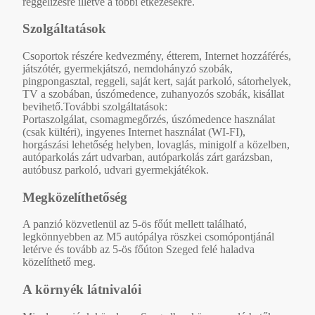
reggelizésre illetve a többi étkezésekre.
Szolgáltatások
Csoportok részére kedvezmény, étterem, Internet hozzáférés,
játszótér, gyermekjátszó, nemdohányzó szobák,
pingpongasztal, reggeli, saját kert, saját parkoló, sátorhelyek,
TV a szobában, úszómedence, zuhanyozós szobák, kisállat
bevihető.További szolgáltatások:
Portaszolgálat, csomagmegőrzés, úszómedence használat
(csak kültéri), ingyenes Internet használat (WI-FI),
horgászási lehetőség helyben, lovaglás, minigolf a közelben,
autóparkolás zárt udvarban, autóparkolás zárt garázsban,
autóbusz parkoló, udvari gyermekjátékok.
Megközelíthetőség
A panzió közvetlenül az 5-ös főút mellett található,
legkönnyebben az M5 autópálya röszkei csomópontjánál
letérve és tovább az 5-ös főúton Szeged felé haladva
közelíthető meg.
A környék látnivalói