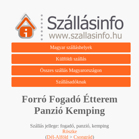
Magyar szálláshelyek
Külföldi szállás
Összes szállás Magyarországon
Szállásadóknak
Forró Fogadó Étterem
Panzió Kemping
Szállás jellege: fogadó, panzió, kemping
Röszke
(
Dél-Alföld
>
Csongrád
)