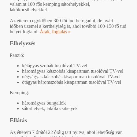
valamint 100 fős kemping sátorhelyekkel,
lakókocsihelyekkel.
Az étterem egyidőben 300 főt tud befogadni, de nyári
időben üzemel a kerthelyiség is, ahol további 100-150 fő tud
helyet foglalni.
Árak, foglalás »
Elhelyezés
Panzió:
kétágyas szobák tusolóval TV-vel
háromágyas kétszobás kisapartman tusolóval TV-vel
négyágyas kétszobás kisapartman tusolóval TV-vel
ötágyas háromszobás kisapartman tusolóval TV-vel
Kemping:
háromágyas bungallók
sátorhelyek, lakókocsihelyek
Ellátás
Az étterem 7 órától 22 óráig tart nyitva, ahol lehetőség van