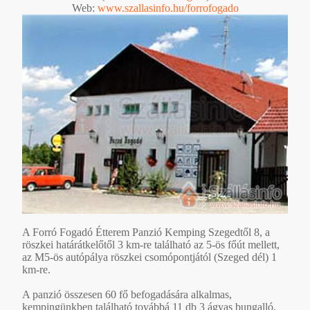
Web:
www.szallasinfo.hu/forrofogado
A Forró Fogadó Étterem Panzió Kemping Szegedtől 8, a
röszkei határátkelőtől 3 km-re található az 5-ös főút mellett,
az M5-ös autópálya röszkei csomópontjától (Szeged dél) 1
km-re.
A panzió összesen 60 fő befogadására alkalmas,
kempingünkben található továbbá 11 db 3 ágyas bungalló,