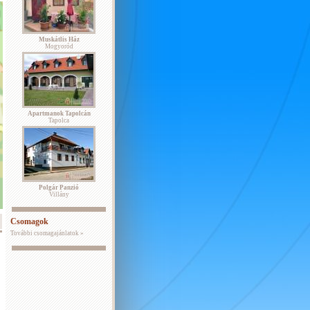
Muskátlis Ház
Mogyoród
Apartmanok Tapolcán
Tapolca
Polgár Panzió
Villány
Csomagok
További csomagajánlatok »