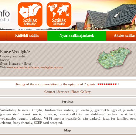
Külföldi szállás
Nyári szállásajánlatok
Akciós szállás
Emese Vendégház
Category: vendégház
Noszvaj
(
North Hungary
>
Heves
)
Web:
www.szallasinfo.hu/emese_vendeghaz_noszvaj
Rating of the accommodation by the opinion of 2 guests:
Contact
|
Services
|
Photo Gallery
Services
Borkóstolás, felszerelt konyha, fürdőszobás szobák, grillezőhely, gyermekfelügyelet, játszótér,
gyermekjátszó, kerékpározás, lovaglás, lovaskocsikázás, nemdohányzó szobák, saját kert,
svédasztalos reggeli, vadászat, Wi-Fi internet hozzáférés, zárt parkoló, ideal for families, pets
welcome, baby friendly, SZÉP card accepted.
Map