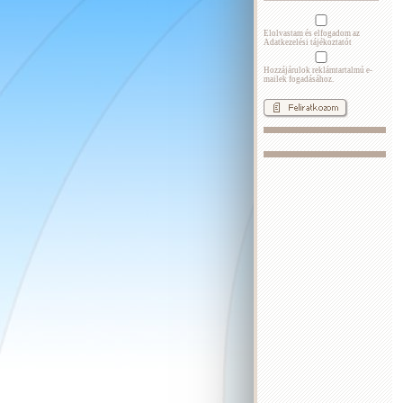
Elolvastam és elfogadom az
Adatkezelési tájékoztatót
Hozzájárulok reklámtartalmú e-
mailek fogadásához.