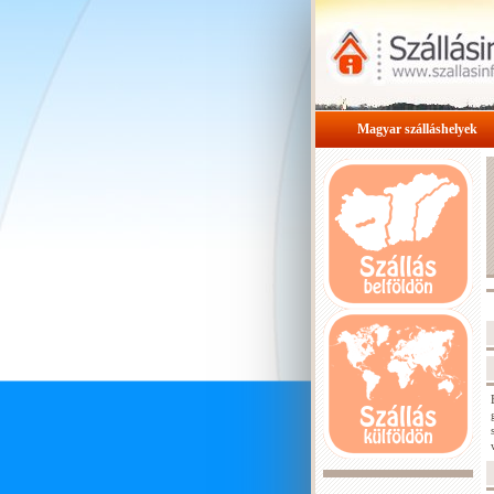
Magyar szálláshelyek