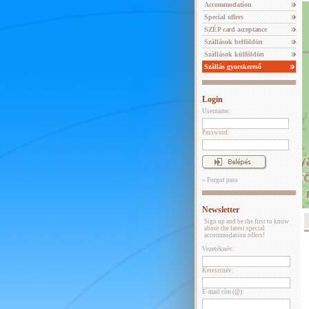
Accommodation
Special offers
SZÉP card acceptance
Szállások belföldön
Szállások külföldön
Szállás gyorskereső
Login
Username:
Password:
» Forgot pass
Newsletter
Sign up and be the first to know
about the latest special
accommodation offers!
Vezetéknév:
Keresztnév:
E-mail cím (@):