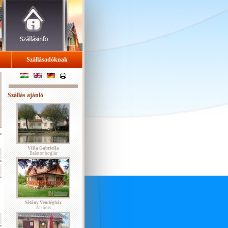
Szállásadóknak
Szállás ajánló
Villa Gabriella
Balatonboglár
Sétány Vendégház
Alsóörs