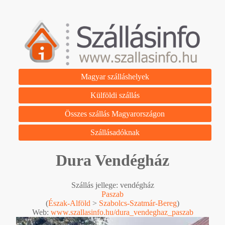
Magyar szálláshelyek
Külföldi szállás
Összes szállás Magyarországon
Szállásadóknak
Dura Vendégház
Szállás jellege: vendégház
Paszab
(
Észak-Alföld
>
Szabolcs-Szatmár-Bereg
)
Web:
www.szallasinfo.hu/dura_vendeghaz_paszab