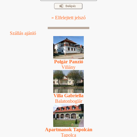
» Elfelejtett jelszó
Szállás ajánló
Polgár Panzió
Villány
Villa Gabriella
Balatonboglár
Apartmanok Tapolcán
Tapolca