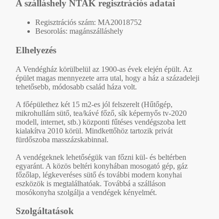
A szálláshely NTAK regisztrációs adatai
Regisztrációs szám: MA20018752
Besorolás: magánszálláshely
Elhelyezés
A Vendégház körülbelül az 1900-as évek elején épült. Az
épület magas mennyezete arra utal, hogy a ház a századeleji
tehetősebb, módosabb család háza volt.
A főépülethez két 15 m2-es jól felszerelt (Hűtőgép,
mikrohullám sütő, tea/kávé főző, sík képernyős tv-2020
modell, internet, stb.) központi fűtéses vendégszoba lett
kialakítva 2010 körül. Mindkettőhöz tartozik privát
fürdőszoba masszázskabinnal.
A vendégeknek lehetőségük van főzni kül- és beltérben
egyaránt. A közös beltéri konyhában mosogató gép, gáz
főzőlap, légkeveréses sütő és további modern konyhai
eszközök is megtalálhatóak. Továbbá a szálláson
mosókonyha szolgálja a vendégek kényelmét.
Szolgáltatások