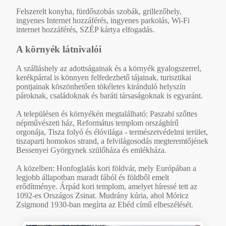
Felszerelt konyha, fürdőszobás szobák, grillezőhely,
ingyenes Internet hozzáférés, ingyenes parkolás, Wi-Fi
internet hozzáférés, SZÉP kártya elfogadás.
A környék látnivalói
A szálláshely az adottságainak és a környék gyalogszerrel,
kerékpárral is könnyen felfedezhető tájainak, turisztikai
pontjainak köszönhetően tökéletes kiránduló helyszín
pároknak, családoknak és baráti társaságoknak is egyaránt.
A településen és környékén megtalálható: Paszabi szőttes
népművészeti ház, Református templom országhírű
orgonája, Tisza folyó és élóvilága - természetvédelmi terület,
tiszaparti homokos strand, a felvilágosodás megteremtőjének
Bessenyei Györgynek szülőháza és emlékháza.
A közelben: Honfoglalás kori földvár, mely Európában a
legjobb állapotban maradt fából és földből emelt
erődítménye. Árpád kori templom, amelyet híressé tett az
1092-es Országos Zsinat. Mudrány kúria, ahol Móricz
Zsigmond 1930-ban megírta az Ebéd című elbeszélését.