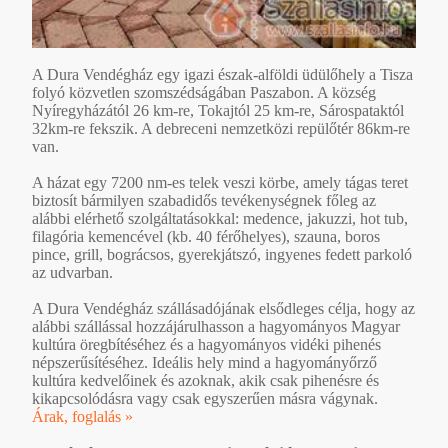
A Dura Vendégház egy igazi észak-alföldi üdülőhely a Tisza
folyó közvetlen szomszédságában Paszabon. A község
Nyíregyházától 26 km-re, Tokajtól 25 km-re, Sárospataktól
32km-re fekszik. A debreceni nemzetközi repülőtér 86km-re
van.
A házat egy 7200 nm-es telek veszi körbe, amely tágas teret
biztosít bármilyen szabadidős tevékenységnek főleg az
alábbi elérhető szolgáltatásokkal: medence, jakuzzi, hot tub,
filagória kemencével (kb. 40 férőhelyes), szauna, boros
pince, grill, bográcsos, gyerekjátszó, ingyenes fedett parkoló
az udvarban.
A Dura Vendégház szállásadójának elsődleges célja, hogy az
alábbi szállással hozzájárulhasson a hagyományos Magyar
kultúra öregbítéséhez és a hagyományos vidéki pihenés
népszerűsítéséhez. Ideális hely mind a hagyományőrző
kultúra kedvelőinek és azoknak, akik csak pihenésre és
kikapcsolódásra vagy csak egyszerűen másra vágynak.
Árak, foglalás »