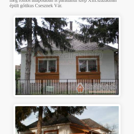
még romos állapotában is páratlanul szép XIII.században
épült gótikus Csesznek Vár.