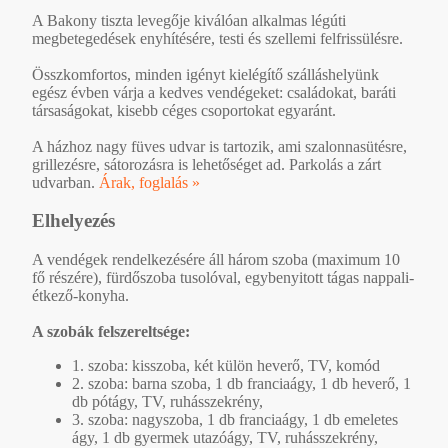
A Bakony tiszta levegője kiválóan alkalmas légúti
megbetegedések enyhítésére, testi és szellemi felfrissülésre.
Összkomfortos, minden igényt kielégítő szálláshelyünk
egész évben várja a kedves vendégeket: családokat, baráti
társaságokat, kisebb céges csoportokat egyaránt.
A házhoz nagy füves udvar is tartozik, ami szalonnasütésre,
grillezésre, sátorozásra is lehetőséget ad. Parkolás a zárt
udvarban.
Árak, foglalás »
Elhelyezés
A vendégek rendelkezésére áll három szoba (maximum 10
fő részére), fürdőszoba tusolóval, egybenyitott tágas nappali-
étkező-konyha.
A szobák felszereltsége:
1. szoba: kisszoba, két külön heverő, TV, komód
2. szoba: barna szoba, 1 db franciaágy, 1 db heverő, 1
db pótágy, TV, ruhásszekrény,
3. szoba: nagyszoba, 1 db franciaágy, 1 db emeletes
ágy, 1 db gyermek utazóágy, TV, ruhásszekrény,