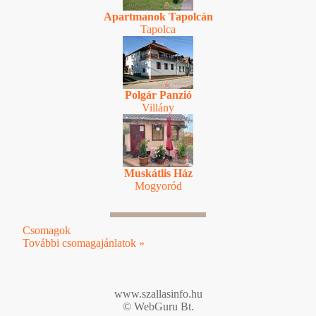
Apartmanok Tapolcán
Tapolca
Polgár Panzió
Villány
Muskátlis Ház
Mogyoród
Csomagok
További csomagajánlatok »
www.szallasinfo.hu
© WebGuru Bt.