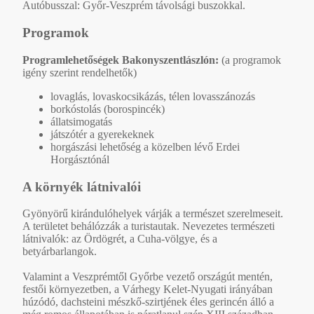
Autóbusszal: Győr-Veszprém távolsági buszokkal.
Programok
Programlehetőségek Bakonyszentlászlón:
(a programok
igény szerint rendelhetők)
lovaglás, lovaskocsikázás, télen lovasszánozás
borkóstolás (borospincék)
állatsimogatás
játszótér a gyerekeknek
horgászási lehetőség a közelben lévő Erdei
Horgásztónál
A környék látnivalói
Gyönyörű kirándulóhelyek várják a természet szerelmeseit.
A területet behálózzák a turistautak. Nevezetes természeti
látnivalók: az Ördögrét, a Cuha-völgye, és a
betyárbarlangok.
Valamint a Veszprémtől Győrbe vezető országút mentén,
festői környezetben, a Várhegy Kelet-Nyugati irányában
húzódó, dachsteini mészkő-szirtjének éles gerincén álló a