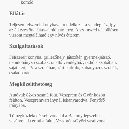
komód
Ellátás
Teljesen felszerelt konyhával rendelkezik a vendégház, így
az étkezés önellátással oldható meg. A szomszéd településen
viszont megtalálható egy nívós étterem.
Szolgáltatások
Felszerelt konyha, grillezőhely, játszótér, gyermekjátszó,
nemdohányzó szobák, önálló vendégház, rádió a szobában,
saját kert, TV a szobában, zárt parkoló, zuhanyozós szobák,
családbarát.
Megközelíthetőség
Autóval: 82-es számú főút, Veszprém és Győr között
félúton, Veszprémvarsánynál lekanyarodva, Fenyőfő
irányába.
Tömegközlekedéssel: vonattal a Bakony legszebb
vasútvonala érinti a falut, Veszprém-Győri vasútvonal.