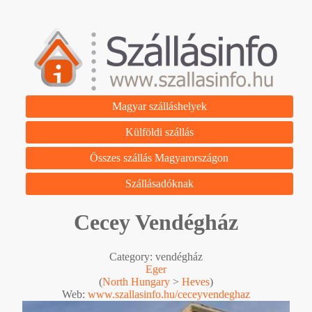
Magyar szálláshelyek
Külföldi szállás
Összes szállás Magyarországon
Szállásadóknak
Cecey Vendégház
Category: vendégház
Eger
(
North Hungary
>
Heves
)
Web:
www.szallasinfo.hu/ceceyvendeghaz