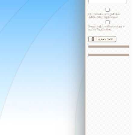
Elolvastam és elfogadom az
Adatkezelési tájékoztatót
Hozzájárulok reklámtartalmú e-
mailek fogadásához.