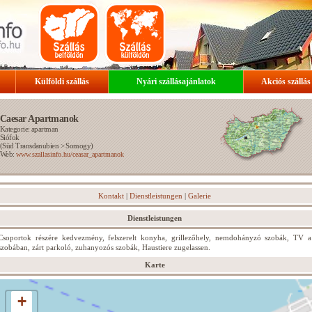
Külföldi szállás
Nyári szállásajánlatok
Akciós szállás
Caesar Apartmanok
Kategorie: apartman
Siófok
(
Süd Transdanubien
>
Somogy
)
Web:
www.szallasinfo.hu/ceasar_apartmanok
Kontakt
|
Dienstleistungen
|
Galerie
Dienstleistungen
Csoportok részére kedvezmény, felszerelt konyha, grillezőhely, nemdohányzó szobák, TV a
szobában, zárt parkoló, zuhanyozós szobák, Haustiere zugelassen.
Karte
+