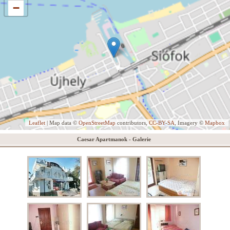
−
Leaflet
| Map data ©
OpenStreetMap
contributors,
CC-BY-SA
, Imagery ©
Mapbox
Caesar Apartmanok - Galerie