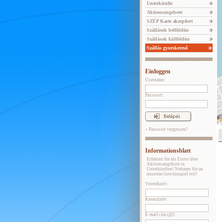
Unterkünfte
Aktionsangebote
SZÉP Karte akzeptiert
Szállások belföldön
Szállások külföldön
Szállás gyorskereső
Einloggen
Username:
Passwort:
» Passwort vergessen?
Informationsblatt
Erfahren Sie als Erster über
Aktionsangebote in
Unterkünften! Nehmen Sie an
unserem Gewinnspiel teil!
Vezetéknév:
Keresztnév:
E-mail cím (@):