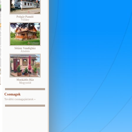
Polgár Panzió
Villány
Sétány Vendégház
Alsóörs
Muskátlis Ház
Mogyoród
Csomagok
További csomagajánlatok »