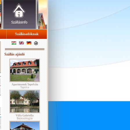
Szállásadóknak
Szállás ajánló
Apartmanok Tapolcán
Tapolca
Villa Gabriella
Balatonboglár