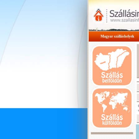
Magyar szálláshelyek