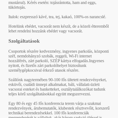
mustárral). Kérés esetén: tojásrántotta, ham and eggs,
tükörtojás.
Italok: eszpresszó kávé, tea, tej, kakaó, 100%-os narancslé.
Hotelünk ebédet, vacsorát nem készít, de a közeli étteremből
lehet rendelni hozzánk ebédet vagy vacsorát.
Szolgáltatások
Csoportok részére kedvezmény, ingyenes parkolás, központi
széf, nemdohányzó szobák, reggeli, Wi-Fi internet
hozzáférés, zárt parkoló, SZÉP kártya elfogadás.Ingyenes
nyitott, és fizetős zárt parkolóhelyet biztosítunk
személygépkocsival érkező utasok részére.
Szállónk nagytermében 90-100 fős ültetett rendezvényeket,
esküvői, családi ünnepi alkalmakat, báli, vállalati-üzleti
vacsorai esteket és banketteket, osztálytalálkozókat tudunk
teljes körű szolgáltatásokkal együtt megszervezni.
Egy 80 és egy 45 fős konferencia terem várja a szakmai
rendezvények, árubemutatók, klubestek résztvevőit, korszerű
technikai berendezésekkel. 100 fős konferenciák
megrendezését is vállaljuk, akár három szekció üléssel is.