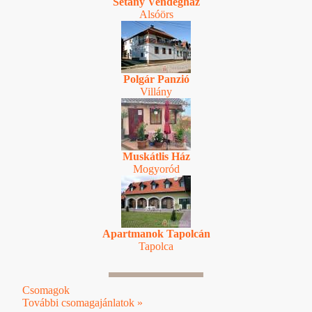
Sétány Vendégház
Alsóörs
Polgár Panzió
Villány
Muskátlis Ház
Mogyoród
Apartmanok Tapolcán
Tapolca
Csomagok
További csomagajánlatok »