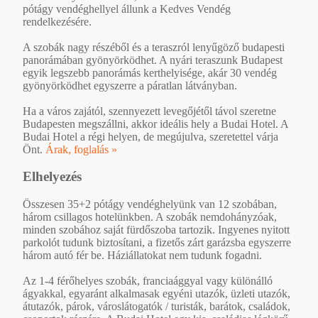
pótágy vendéghellyel állunk a Kedves Vendég
rendelkezésére.
A szobák nagy részéből és a teraszról lenyűgöző budapesti
panorámában gyönyörködhet. A nyári teraszunk Budapest
egyik legszebb panorámás kerthelyisége, akár 30 vendég
gyönyörködhet egyszerre a páratlan látványban.
Ha a város zajától, szennyezett levegőjétől távol szeretne
Budapesten megszállni, akkor ideális hely a Budai Hotel. A
Budai Hotel a régi helyen, de megújulva, szeretettel várja
Önt.
Árak, foglalás »
Elhelyezés
Összesen 35+2 pótágy vendéghelyünk van 12 szobában,
három csillagos hotelünkben. A szobák nemdohányzóak,
minden szobához saját fürdőszoba tartozik. Ingyenes nyitott
parkolót tudunk biztosítani, a fizetős zárt garázsba egyszerre
három autó fér be. Háziállatokat nem tudunk fogadni.
Az 1-4 férőhelyes szobák, franciaággyal vagy különálló
ágyakkal, egyaránt alkalmasak egyéni utazók, üzleti utazók,
átutazók, párok, városlátogatók / turisták, barátok, családok,