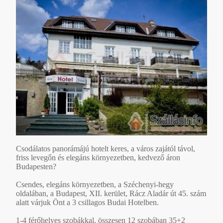
Csodálatos panorámájú hotelt keres, a város zajától távol,
friss levegőn és elegáns környezetben, kedvező áron
Budapesten?
Csendes, elegáns környezetben, a Széchenyi-hegy
oldalában, a Budapest, XII. kerület, Rácz Aladár út 45. szám
alatt várjuk Önt a 3 csillagos Budai Hotelben.
1-4 férőhelyes szobákkal, összesen 12 szobában 35+2