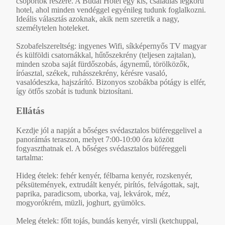
csoportok részére. A Budai Hotel egy kis, családias légkörű
hotel, ahol minden vendéggel egyénileg tudunk foglalkozni.
Ideális választás azoknak, akik nem szeretik a nagy,
személytelen hoteleket.
Szobafelszereltség: ingyenes Wifi, síkképernyős TV magyar
és külföldi csatornákkal, hűtőszekrény (teljesen zajtalan),
minden szoba saját fürdőszobás, ágynemű, törölközők,
íróasztal, székek, ruhásszekrény, kérésre vasaló,
vasalódeszka, hajszárító. Bizonyos szobákba pótágy is elfér,
így ötfős szobát is tudunk biztosítani.
Ellátás
Kezdje jól a napját a bőséges svédasztalos büféreggelivel a
panorámás teraszon, melyet 7:00-10:00 óra között
fogyaszthatnak el. A bőséges svédasztalos büféreggeli
tartalma:
Hideg ételek: fehér kenyér, félbarna kenyér, rozskenyér,
péksütemények, extrudált kenyér, pirítós, felvágottak, sajt,
paprika, paradicsom, uborka, vaj, lekvárok, méz,
mogyorókrém, müzli, joghurt, gyümölcs.
Meleg ételek: főtt tojás, bundás kenyér, virsli (ketchuppal,