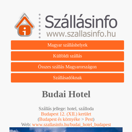
Magyar szálláshelyek
Külföldi szállás
Összes szállás Magyarországon
Szállásadóknak
Budai Hotel
Szállás jellege: hotel, szálloda
Budapest 12. (XII.) kerület
(
Budapest és környéke
>
Pest
)
Web:
www.szallasinfo.hu/budai_hotel_budapest