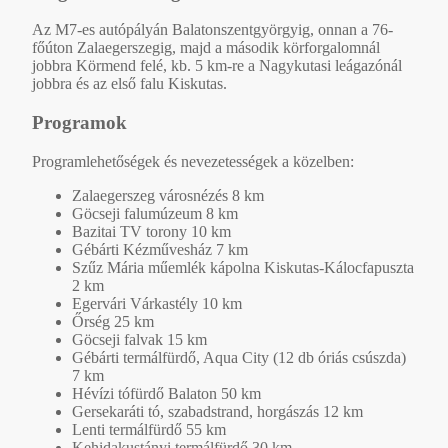
Az M7-es autópályán Balatonszentgyörgyig, onnan a 76-
főúton Zalaegerszegig, majd a második körforgalomnál
jobbra Körmend felé, kb. 5 km-re a Nagykutasi leágazónál
jobbra és az első falu Kiskutas.
Programok
Programlehetőségek és nevezetességek a közelben:
Zalaegerszeg városnézés 8 km
Göcseji falumúzeum 8 km
Bazitai TV torony 10 km
Gébárti Kézművesház 7 km
Szűz Mária műemlék kápolna Kiskutas-Kálocfapuszta
2 km
Egervári Várkastély 10 km
Őrség 25 km
Göcseji falvak 15 km
Gébárti termálfürdő, Aqua City (12 db óriás csúszda)
7 km
Hévízi tófürdő Balaton 50 km
Gersekaráti tó, szabadstrand, horgászás 12 km
Lenti termálfürdő 55 km
Kehidakustányi termálfürdő 30 km