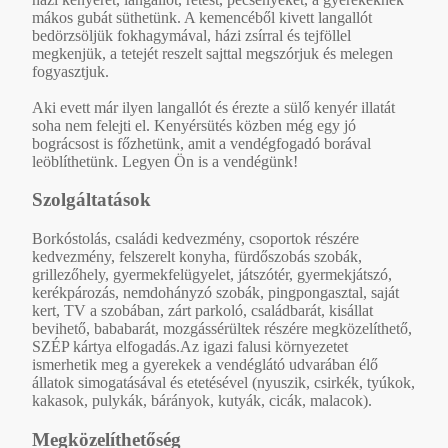
mákos gubát süthetünk. A kemencéből kivett langallót
bedörzsöljük fokhagymával, házi zsírral és tejföllel
megkenjük, a tetejét reszelt sajttal megszórjuk és melegen
fogyasztjuk.
Aki evett már ilyen langallót és érezte a sülő kenyér illatát
soha nem felejti el. Kenyérsütés közben még egy jó
bográcsost is főzhetünk, amit a vendégfogadó borával
leöblíthetünk. Legyen Ön is a vendégünk!
Szolgáltatások
Borkóstolás, családi kedvezmény, csoportok részére
kedvezmény, felszerelt konyha, fürdőszobás szobák,
grillezőhely, gyermekfelügyelet, játszótér, gyermekjátszó,
kerékpározás, nemdohányzó szobák, pingpongasztal, saját
kert, TV a szobában, zárt parkoló, családbarát, kisállat
bevihető, bababarát, mozgássérültek részére megközelíthető,
SZÉP kártya elfogadás.Az igazi falusi környezetet
ismerhetik meg a gyerekek a vendéglátó udvarában élő
állatok simogatásával és etetésével (nyuszik, csirkék, tyúkok,
kakasok, pulykák, bárányok, kutyák, cicák, malacok).
Megközelíthetőség