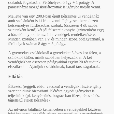
családok fogadására. Férőhelyek: 6 ágy + 1 pótágy. A
parasztházat mozgáskorlátozottak is igénybe tudják venni.
Mellette van egy 2003-ban épült kétszintes új vendégház
amit szobánként is ki lehet venni. Igényesen berendezett
kétszemélyes fürdőszobás szobák, (összesen 4 db szoba,
szintenként kettő) két jól felszerelt konyha (szintenként egy)
a ház előtt nyitott terasz áll a vendégek rendelkezésére.
Minden szobában van TV és minden szoba pótágyazható, a
férőhelyek száma: 8 ágy + 5 pótágy.
A gyermekes családoknál a gyerekeket 3 éves kor felett, a
szülőktől külön, másik szobában helyezzük el. A két
vendégházban összesen pótágyakkal együtt 20 főt tudunk
elszállásolni. Ajánljuk családoknak, baráti társaságoknak.
Ellátás
Étkezést (reggeli, ebéd, vacsora) a vendégek részére igény
szerint tudunk biztosítani. Kérésre egyedi igényeket is
teljesítünk (pl. kenyérsütés, bográcsban főzés, rétes sütés,
tájjellegű ételek készítése).
Az udvaron található kemencében a vendégekkel közösen
házi kenyeret, langallót, rétest, pecsenyéket, a gyerekeknek