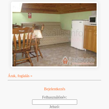
Árak, foglalás »
Bejelentkezés
Felhasználónév:
Jelszó: