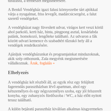
túrázásra, a természet megismerésére.
A Benkő Vendégház igazi falusi környezetbe tárt ajtókkal
várja a nyugalmat, friss levegőt, madárcsicsergést, a falut
szerető vendégeket.
A vendégházat nagy füvesített udvar, virágos kert veszi körül
ahol parkoló, kerti ház, hinta, pingpong asztal, kosárlabda
palánk, homokozó, lengőteke található. Az udvaron a fák
között udvari kemence és szabadtéri tűzrakó hely áll a
vendégek rendelkezésére.
Ajánljuk vendégházunkat és programjainkat mindazoknak,
akik szép otthonunk, Zala megyénk megismerésére
vállalkoznak.
Árak, foglalás »
Elhelyezés
A vendégház két részből áll, az egyik rész egy felújított
fagerendás parasztházban lévő apartman, ahol egy
kétszemélyes és egy négyszemélyes szoba, egy jól felszerelt
konyha, egy zuhanyzós fürdőszoba / WC, a ház előtt nyitott
terasz található.
A külön bejáratú parasztház kiválóan alkalmas kisgyermekes