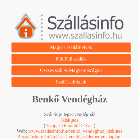
Magyar szálláshelyek
Külföldi szállás
Összes szállás Magyarországon
Szállásadóknak
Benkő Vendégház
Szállás jellege: vendégház
Kiskutas
(
Nyugat-Dunántúl
>
Zala
)
Web:
www.szallasinfo.hu/benko_vendeghaz_kiskutas
A szálláshely értékelése 1 vendég véleménye alapján: