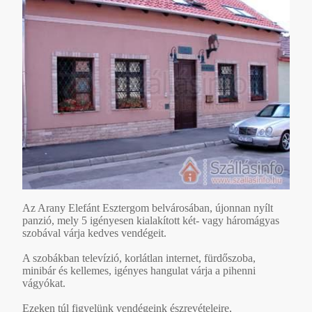
Az Arany Elefánt Esztergom belvárosában, újonnan nyílt
panzió, mely 5 igényesen kialakított két- vagy háromágyas
szobával várja kedves vendégeit.
A szobákban televízió, korlátlan internet, fürdőszoba,
minibár és kellemes, igényes hangulat várja a pihenni
vágyókat.
Ezeken túl figyelünk vendégeink észrevételeire,