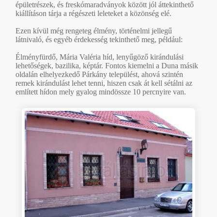
épületrészek, és freskómaradványok között jól áttekinthető
kiállításon tárja a régészeti leleteket a közönség elé.
Ezen kívül még rengeteg élmény, történelmi jellegű
látnivaló, és egyéb érdekesség tekinthető meg, például:
Élményfürdő, Mária Valéria híd, lenyűgöző kirándulási
lehetőségek, bazilika, képtár. Fontos kiemelni a Duna másik
oldalán elhelyezkedő Párkány települést, ahová szintén
remek kirándulást lehet tenni, hiszen csak át kell sétálni az
említett hídon mely gyalog mindössze 10 percnyire van.