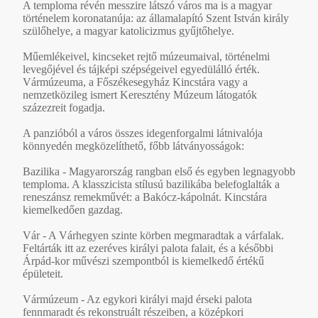
A temploma révén messzire látszó város ma is a magyar
történelem koronatanúja: az államalapító Szent István király
szülőhelye, a magyar katolicizmus gyűjtőhelye.
Műemlékeivel, kincseket rejtő múzeumaival, történelmi
levegőjével és tájképi szépségeivel egyedülálló érték.
Vármúzeuma, a Főszékesegyház Kincstára vagy a
nemzetközileg ismert Keresztény Múzeum látogatók
százezreit fogadja.
A panzióból a város összes idegenforgalmi látnivalója
könnyedén megközelíthető, főbb látványosságok:
Bazilika - Magyarország rangban első és egyben legnagyobb
temploma. A klasszicista stílusú bazilikába belefoglalták a
reneszánsz remekművét: a Bakócz-kápolnát. Kincstára
kiemelkedően gazdag.
Vár - A Várhegyen szinte körben megmaradtak a várfalak.
Feltárták itt az ezeréves királyi palota falait, és a későbbi
Árpád-kor művészi szempontból is kiemelkedő értékű
épületeit.
Vármúzeum - Az egykori királyi majd érseki palota
fennmaradt és rekonstruált részeiben, a középkori