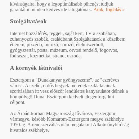
kívánságaira, hogy a legoptimálisabb pihenést tudjuk
garantálni minden kedves ide látogatónak.
Árak, foglalás »
Szolgáltatások
Internet hozzáférés, reggeli, saját kert, TV a szobában,
zuhanyozós szobák, családbarát.Szolgáltatások a közelben:
étterem, pizzéria, borozó, söröző, élelmiszerbolt,
gyógyszertár, posta, múzeum, orvosi rendelő, fogorvos,
fodrászat, kozmetika, strand, uszoda.
A környék látnivalói
Esztergom a "Dunakanyar gyöngyszeme", az "ezeréves
város". A szelíd, erdős hegyek meredek sziklafalainak
szorításában itt vesz először lendületes kanyarulatot délnek a
hömpölygő Duna. Esztergom kedvelt idegenforgalmi
célpont.
Az Árpád-korban Magyarország fővárosa, Esztergom
vármegye, később Komárom-Esztergom megye székhelye
1950-ig. A rendszerváltás után megalakult Alkotmánybíróság
hivatalos székhelye.