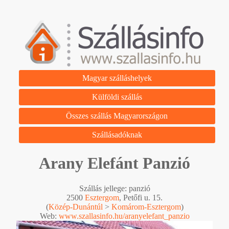
Magyar szálláshelyek
Külföldi szállás
Összes szállás Magyarországon
Szállásadóknak
Arany Elefánt Panzió
Szállás jellege: panzió
2500
Esztergom
, Petőfi u. 15.
(
Közép-Dunántúl
>
Komárom-Esztergom
)
Web:
www.szallasinfo.hu/aranyelefant_panzio