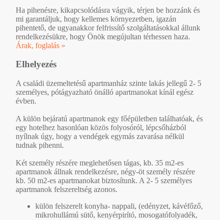
Ha pihenésre, kikapcsolódásra vágyik, térjen be hozzánk és
mi garantáljuk, hogy kellemes környezetben, igazán
pihentető, de ugyanakkor felfrissítő szolgáltatásokkal állunk
rendelkezésükre, hogy Önök megújultan térhessen haza.
Árak, foglalás »
Elhelyezés
A családi üzemeltetésű apartmanház szinte lakás jellegű 2- 5
személyes, pótágyazható önálló apartmanokat kínál egész
évben.
A külön bejáratú apartmanok egy főépületben találhatóak, és
egy hotelhez hasonlóan közös folyosóról, lépcsőházból
nyílnak úgy, hogy a vendégek egymás zavarása nélkül
tudnak pihenni.
Két személy részére meglehetősen tágas, kb. 35 m2-es
apartmanok állnak rendelkezésre, négy-öt személy részére
kb. 50 m2-es apartmanokat biztosítunk. A 2- 5 személyes
apartmanok felszereltség azonos.
külön felszerelt konyha- nappali, (edényzet, kávéfőző,
mikrohullámú sütő, kenyérpirító, mosogatófolyadék,