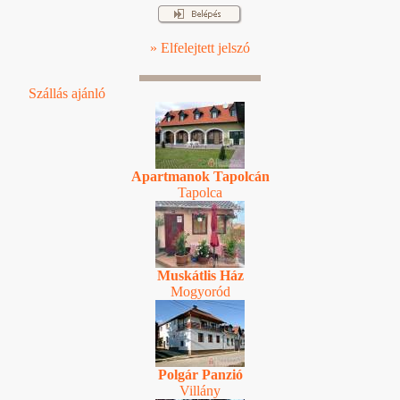
» Elfelejtett jelszó
Szállás ajánló
Apartmanok Tapolcán
Tapolca
Muskátlis Ház
Mogyoród
Polgár Panzió
Villány