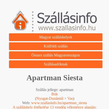
Magyar szálláshelyek
Külföldi szállás
Összes szállás Magyarországon
Szállásadóknak
Apartman Siesta
Szállás jellege: apartman
Bük
(
Nyugat-Dunántúl
>
Vas
)
Web:
www.szallasinfo.hu/apartman_siesta
A szálláshely értékelése 13 vendég véleménye alapján: