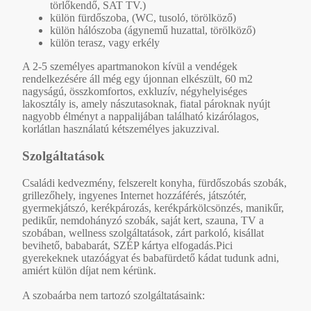
törlőkendő, SAT TV.)
külön fürdőszoba, (WC, tusoló, törölköző)
külön hálószoba (ágynemű huzattal, törölköző)
külön terasz, vagy erkély
A 2-5 személyes apartmanokon kívül a vendégek
rendelkezésére áll még egy újonnan elkészült, 60 m2
nagyságú, összkomfortos, exkluzív, négyhelyiséges
lakosztály is, amely nászutasoknak, fiatal pároknak nyújt
nagyobb élményt a nappalijában található kizárólagos,
korlátlan használatú kétszemélyes jakuzzival.
Szolgáltatások
Családi kedvezmény, felszerelt konyha, fürdőszobás szobák,
grillezőhely, ingyenes Internet hozzáférés, játszótér,
gyermekjátszó, kerékpározás, kerékpárkölcsönzés, manikűr,
pedikűr, nemdohányzó szobák, saját kert, szauna, TV a
szobában, wellness szolgáltatások, zárt parkoló, kisállat
bevihető, bababarát, SZÉP kártya elfogadás.Pici
gyerekeknek utazóágyat és babafürdető kádat tudunk adni,
amiért külön díjat nem kérünk.
A szobaárba nem tartozó szolgáltatásaink: