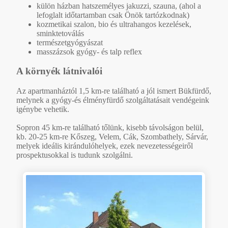
külön házban hatszemélyes jakuzzi, szauna, (ahol a
lefoglalt időtartamban csak Önök tartózkodnak)
kozmetikai szalon, bio és ultrahangos kezelések,
sminktetoválás
természetgyógyászat
masszázsok gyógy- és talp reflex
A környék látnivalói
Az apartmanháztól 1,5 km-re található a jól ismert Bükfürdő,
melynek a gyógy-és élményfürdő szolgáltatásait vendégeink
igénybe vehetik.
Sopron 45 km-re található tőlünk, kisebb távolságon belül,
kb. 20-25 km-re Kőszeg, Velem, Cák, Szombathely, Sárvár,
melyek ideális kirándulóhelyek, ezek nevezetességeiről
prospektusokkal is tudunk szolgálni.