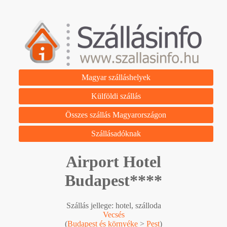
Magyar szálláshelyek
Külföldi szállás
Összes szállás Magyarországon
Szállásadóknak
Airport Hotel
Budapest****
Szállás jellege: hotel, szálloda
Vecsés
(
Budapest és környéke
>
Pest
)