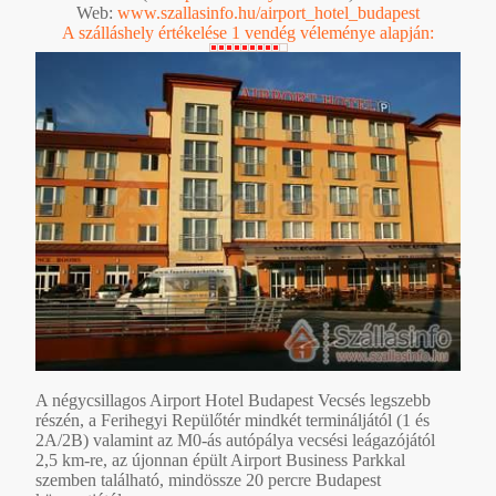
Web:
www.szallasinfo.hu/airport_hotel_budapest
A szálláshely értékelése 1 vendég véleménye alapján:
A négycsillagos Airport Hotel Budapest Vecsés legszebb
részén, a Ferihegyi Repülőtér mindkét termináljától (1 és
2A/2B) valamint az M0-ás autópálya vecsési leágazójától
2,5 km-re, az újonnan épült Airport Business Parkkal
szemben található, mindössze 20 percre Budapest