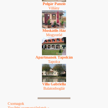
Polgár Panzió
Villány
Muskátlis Ház
Mogyoród
Apartmanok Tapolcán
Tapolca
Villa Gabriella
Balatonboglár
Csomagok
További csomagajánlatok »