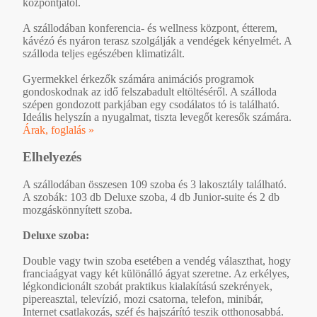
központjától.
A szállodában konferencia- és wellness központ, étterem,
kávézó és nyáron terasz szolgálják a vendégek kényelmét. A
szálloda teljes egészében klimatizált.
Gyermekkel érkezők számára animációs programok
gondoskodnak az idő felszabadult eltöltéséről. A szálloda
szépen gondozott parkjában egy csodálatos tó is található.
Ideális helyszín a nyugalmat, tiszta levegőt keresők számára.
Árak, foglalás »
Elhelyezés
A szállodában összesen 109 szoba és 3 lakosztály található.
A szobák: 103 db Deluxe szoba, 4 db Junior-suite és 2 db
mozgáskönnyített szoba.
Deluxe szoba:
Double vagy twin szoba esetében a vendég választhat, hogy
franciaágyat vagy két különálló ágyat szeretne. Az erkélyes,
légkondicionált szobát praktikus kialakítású szekrények,
pipereasztal, televízió, mozi csatorna, telefon, minibár,
Internet csatlakozás, széf és hajszárító teszik otthonosabbá.