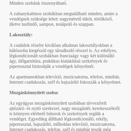
Minden szobánk összenyitható.
A zuhanykabinos szobákban megtalálható minden, amire a
vendégnek szüksége lehet: nagyméretű tükör, törölköző,
illetve tusfürdő, sampon, testápoló és szappan.
Lakosztály:
A családok részére kiválóan alkalmas lakosztályokban a
hálószoba kiegészül egy társalkodó résszel is. Az erkélyes,
légkondicionált szobákban franciaágy vagy két különálló
ágy, ülőgarnitúra, praktikus kialakítású szekrények és
pipereasztal biztosítják a vendégek kényelmét.
Az apartmanokban televízió, mozicsatorna, telefon, minibár,
Internet csatlakozás, széf és hajszárító fokozzák a kényelmet.
Mozgáskönnyített szoba:
Az egyágyas mozgáskönnyített szobában távvezérelt
ajtózáró- és nyitó szerkezet, nagy mozgástér, kerekesszékről
is könnyen elérhető bútorok és szekrények segítik a
vendéget. Egyedileg állítható légkondicionáló, erkély,
pipereasztal, hajszárító, műholdas televízió, mozicsatorna,
Internet csatlakozás, telefon, széf és minibár teszik még