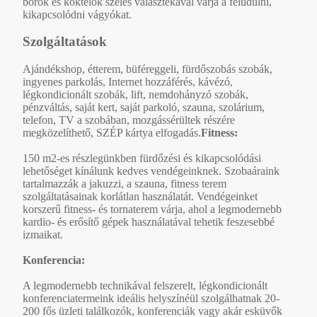
borok és koktélok széles választékával várja a felüdülni,
kikapcsolódni vágyókat.
Szolgáltatások
Ajándékshop, étterem, büféreggeli, fürdőszobás szobák,
ingyenes parkolás, Internet hozzáférés, kávézó,
légkondicionált szobák, lift, nemdohányzó szobák,
pénzváltás, saját kert, saját parkoló, szauna, szolárium,
telefon, TV a szobában, mozgássérültek részére
megközelíthető, SZÉP kártya elfogadás.
Fitness:
150 m2-es részlegünkben fürdőzési és kikapcsolódási
lehetőséget kínálunk kedves vendégeinknek. Szobaáraink
tartalmazzák a jakuzzi, a szauna, fitness terem
szolgáltatásainak korlátlan használatát. Vendégeinket
korszerű fitness- és tornaterem várja, ahol a legmodernebb
kardio- és erősítő gépek használatával tehetik feszesebbé
izmaikat.
Konferencia:
A legmodernebb technikával felszerelt, légkondicionált
konferenciatermeink ideális helyszínéül szolgálhatnak 20-
200 fős üzleti találkozók, konferenciák vagy akár esküvők