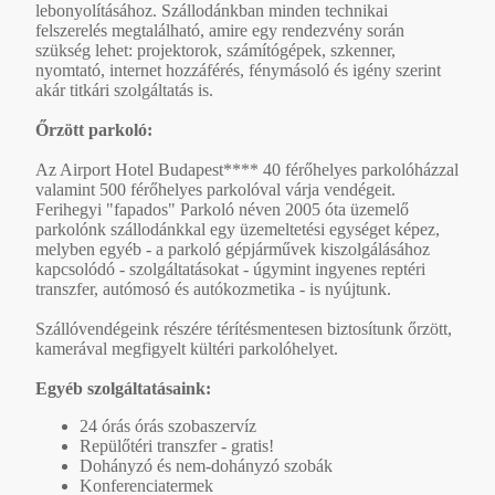
lebonyolításához. Szállodánkban minden technikai
felszerelés megtalálható, amire egy rendezvény során
szükség lehet: projektorok, számítógépek, szkenner,
nyomtató, internet hozzáférés, fénymásoló és igény szerint
akár titkári szolgáltatás is.
Őrzött parkoló:
Az Airport Hotel Budapest**** 40 férőhelyes parkolóházzal
valamint 500 férőhelyes parkolóval várja vendégeit.
Ferihegyi "fapados" Parkoló néven 2005 óta üzemelő
parkolónk szállodánkkal egy üzemeltetési egységet képez,
melyben egyéb - a parkoló gépjárművek kiszolgálásához
kapcsolódó - szolgáltatásokat - úgymint ingyenes reptéri
transzfer, autómosó és autókozmetika - is nyújtunk.
Szállóvendégeink részére térítésmentesen biztosítunk őrzött,
kamerával megfigyelt kültéri parkolóhelyet.
Egyéb szolgáltatásaink:
24 órás órás szobaszervíz
Repülőtéri transzfer - gratis!
Dohányzó és nem-dohányzó szobák
Konferenciatermek