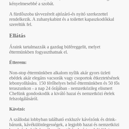
kényelmesebbé a szobát.
A fürdőszoba távvezérelt ajtózáró-és nyitó szerkezettel
rendelkezik. A zuhanykabint és a toilettet kapaszkodókkal
szereltük fel.
Ellátás
Áraink tartalmazzák a gazdag büféreggelit, melyet
éttermünkben fogyaszthatnak el.
Étterem:
Non-stop éttermünkben alkalom nyílik akár gyors üzleti
ebédek akár elegáns vacsorák vagy csoportok étkeztetésének
lebonyolítására. 150 férőhelyes belső éttermünkben és 50 fős
teraszunkon - a nap 24 órájában - nemzetközileg elismert
Chefünk gondoskodik a kiváló hazai és nemzetközi ételek
felszolgálásáról.
Kávézó:
A szállodai lobbyban található exkluzív kávézónk és drink-
bárunk, kávékülönlegességek, a legjobb hazai és nemzetközi