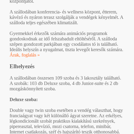
központjától.
A szállodában konferencia- és wellness központ, étterem,
kávézó és nyáron terasz szolgálják a vendégek kényelmét. A
szálloda teljes egészében klimatizált.
Gyermekkel érkezők számára animációs programok
gondoskodnak az idő felszabadult eltöltéséről. A szálloda
szépen gondozott parkjában egy csodálatos tó is található.
Ideális helyszín a nyugalmat, tiszta levegőt keresők számára.
Árak, foglalás »
Elhelyezés
A szállodában összesen 109 szoba és 3 lakosztály található.
A szobák: 103 db Deluxe szoba, 4 db Junior-suite és 2 db
mozgáskönnyített szoba.
Deluxe szoba:
Double vagy twin szoba esetében a vendég választhat, hogy
franciaágyat vagy két különálló ágyat szeretne. Az erkélyes,
légkondicionált szobát praktikus kialakítású szekrények,
pipereasztal, televízió, mozi csatorna, telefon, minibár,
Internet csatlakozás, széf és hajszárító teszik otthonosabbá.