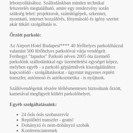
lebonyolításához. Szállodánkban minden technikai
felszerelés megtalálható, amire egy rendezvény során
szükség lehet: projektorok, számítógépek, szkenner,
nyomtató, internet hozzáférés, fénymásoló és igény szerint
akár titkári szolgáltatás is.
Őrzött parkoló:
Az Airport Hotel Budapest**** 40 férőhelyes parkolóházzal
valamint 500 férőhelyes parkolóval várja vendégeit.
Ferihegyi "fapados" Parkoló néven 2005 óta üzemelő
parkolónk szállodánkkal egy üzemeltetési egységet képez,
melyben egyéb - a parkoló gépjárművek kiszolgálásához
kapcsolódó - szolgáltatásokat - úgymint ingyenes reptéri
transzfer, autómosó és autókozmetika - is nyújtunk.
Szállóvendégeink részére térítésmentesen biztosítunk őrzött,
kamerával megfigyelt kültéri parkolóhelyet.
Egyéb szolgáltatásaink:
24 órás órás szobaszervíz
Repülőtéri transzfer - gratis!
Dohányzó és nem-dohányzó szobák
Konferenciatermek