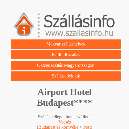
Magyar szálláshelyek
Külföldi szállás
Összes szállás Magyarországon
Szállásadóknak
Airport Hotel
Budapest****
Szállás jellege: hotel, szálloda
Vecsés
(
Budapest és környéke
>
Pest
)