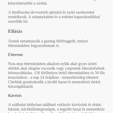
kényelmesebbé a szobát.
A fürdőszoba távvezérelt ajtózáró-és nyitó szerkezettel
rendelkezik. A zuhanykabint és a toilettet kapaszkodókkal
szereltük fel.
Ellátás
Áraink tartalmazzák a gazdag büféreggelit, melyet
éttermünkben fogyaszthatnak el.
Étterem:
Non-stop éttermünkben alkalom nyílik akár gyors üzleti
ebédek akár elegáns vacsorák vagy csoportok étkeztetésének
lebonyolítására. 150 férőhelyes belső éttermünkben és 50 fős
teraszunkon - a nap 24 órájában - nemzetközileg elismert
Chefünk gondoskodik a kiváló hazai és nemzetközi ételek
felszolgálásáról.
Kávézó:
A szállodai lobbyban található exkluzív kávézónk és drink-
bárunk, kávékülönlegességek, a legjobb hazai és nemzetközi