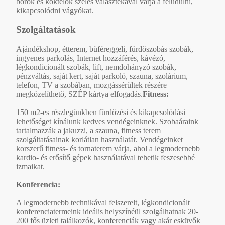
borok és koktélok széles választékával várja a felüdülni,
kikapcsolódni vágyókat.
Szolgáltatások
Ajándékshop, étterem, büféreggeli, fürdőszobás szobák,
ingyenes parkolás, Internet hozzáférés, kávézó,
légkondicionált szobák, lift, nemdohányzó szobák,
pénzváltás, saját kert, saját parkoló, szauna, szolárium,
telefon, TV a szobában, mozgássérültek részére
megközelíthető, SZÉP kártya elfogadás.
Fitness:
150 m2-es részlegünkben fürdőzési és kikapcsolódási
lehetőséget kínálunk kedves vendégeinknek. Szobaáraink
tartalmazzák a jakuzzi, a szauna, fitness terem
szolgáltatásainak korlátlan használatát. Vendégeinket
korszerű fitness- és tornaterem várja, ahol a legmodernebb
kardio- és erősítő gépek használatával tehetik feszesebbé
izmaikat.
Konferencia:
A legmodernebb technikával felszerelt, légkondicionált
konferenciatermeink ideális helyszínéül szolgálhatnak 20-
200 fős üzleti találkozók, konferenciák vagy akár esküvők