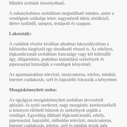
Minden szobánk összenyitható.
A zuhanykabinos szobákban megtalálható minden, amire a
vendégnek szüksége lehet: nagyméretű tükör, törölköző,
illetve tusfürdő, sampon, testápoló és szappan.
Lakosztály:
A családok részére kiválóan alkalmas lakosztályokban a
hálószoba kiegészül egy társalkodó résszel is. Az erkélyes,
légkondicionált szobákban franciaágy vagy két különálló
ágy, ülőgarnitúra, praktikus kialakítású szekrények és
pipereasztal biztosítják a vendégek kényelmét.
Az apartmanokban televízió, mozicsatorna, telefon, minibár,
Internet csatlakozás, széf és hajszárító fokozzák a kényelmet.
Mozgáskönnyített szoba:
Az egyágyas mozgáskönnyített szobában távvezérelt
ajtózáró- és nyitó szerkezet, nagy mozgástér, kerekesszékről
is könnyen elérhető bútorok és szekrények segítik a
vendéget. Egyedileg állítható légkondicionáló, erkély,
pipereasztal, hajszárító, műholdas televízió, mozicsatorna,
Internet csatlakozás, telefon, széf és minibár teszik még