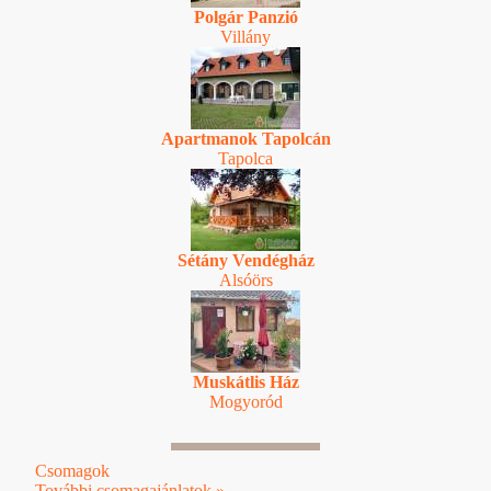
Polgár Panzió
Villány
Apartmanok Tapolcán
Tapolca
Sétány Vendégház
Alsóörs
Muskátlis Ház
Mogyoród
Csomagok
További csomagajánlatok »