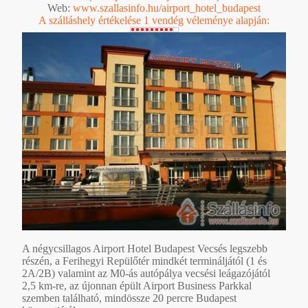
Web:
www.szallasinfo.hu/airport_hotel_budapest
A szálláshely értékelése 1 vendég véleménye alapján:
A négycsillagos Airport Hotel Budapest Vecsés legszebb
részén, a Ferihegyi Repülőtér mindkét termináljától (1 és
2A/2B) valamint az M0-ás autópálya vecsési leágazójától
2,5 km-re, az újonnan épült Airport Business Parkkal
szemben található, mindössze 20 percre Budapest