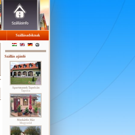
Szállásadóknak
Szállás ajánló
Apartmanok Tapolcán
Tapolca
Muskátlis Ház
Mogyoród