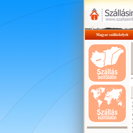
Magyar szálláshelyek