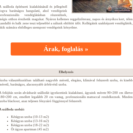
A szálloda építészeti kialakításánál és jellegénél
fogva barátságos hangulatú, ahol vendégeink
professzionális vendéglátásban részesülnek,
mégis otthon érezhetik magukat. Nyáron kellemes reggelizőterasz, napos és árnyékos kert, télen
kandalló és halk zene teszi teljesebbé a nálunk eltöltött időt. Kollégáink szakképzett vendéglátók,
akik számára elsődleges szempont vendégeink kényelme.
Árak, foglalás »
Elhelyezés
Szoba választékunkban található nagyobb méretű, elegáns, klímával felszerelt szoba, és kisebb
méretű, barátságos, alacsonyabb árfekvésű szoba.
A felújítás során alvásbarát szállodát igyekeztünk kialakítani, ágyaink mérete 90×200 cm illetve
180×200 cm, emellett legalább 20 cm vastag, professzionális matraccal rendelkeznek. Minden
szoba blackout, azaz teljesen fényzáró függönnyel felszerelt.
A szálloda szobái:
Kétágyas szoba (10-13 m2)
Kétágyas szoba (13-16 m2)
Kétágyas szoba (18-22 m2)
Öt ágyas apartman (45 m2)