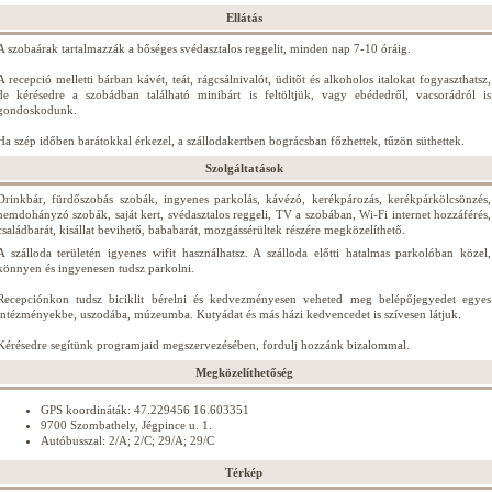
Ellátás
A szobaárak tartalmazzák a bőséges svédasztalos reggelit, minden nap 7-10 óráig.
A recepció melletti bárban kávét, teát, rágcsálnivalót, üditőt és alkoholos italokat fogyaszthatsz,
de kérésedre a szobádban található minibárt is feltöltjük, vagy ebédedről, vacsorádról is
gondoskodunk.
Ha szép időben barátokkal érkezel, a szállodakertben bográcsban főzhettek, tűzön süthettek.
Szolgáltatások
Drinkbár, fürdőszobás szobák, ingyenes parkolás, kávézó, kerékpározás, kerékpárkölcsönzés,
nemdohányzó szobák, saját kert, svédasztalos reggeli, TV a szobában, Wi-Fi internet hozzáférés,
családbarát, kisállat bevihető, bababarát, mozgássérültek részére megközelíthető.
A szálloda területén igyenes wifit használhatsz. A szálloda előtti hatalmas parkolóban közel,
könnyen és ingyenesen tudsz parkolni.
Recepciónkon tudsz biciklit bérelni és kedvezményesen veheted meg belépőjegyedet egyes
intézményekbe, uszodába, múzeumba. Kutyádat és más házi kedvencedet is szívesen látjuk.
Kérésedre segítünk programjaid megszervezésében, fordulj hozzánk bizalommal.
Megközelíthetőség
GPS koordináták: 47.229456 16.603351
9700 Szombathely, Jégpince u. 1.
Autóbusszal: 2/A; 2/C; 29/A; 29/C
Térkép