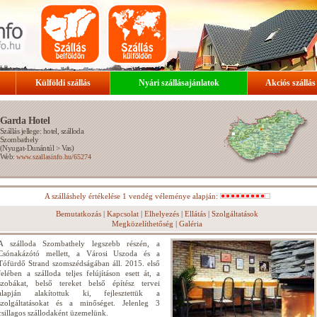
Külföldi szállás
Nyári szállásajánlatok
Akciós szállás
Garda Hotel
Szállás jellege: hotel, szálloda
Szombathely
(
Nyugat-Dunántúl
>
Vas
)
Web:
www.szallasinfo.hu/65274
A szálláshely értékelése 1 vendég véleménye alapján:
Bemutatkozás
|
Kapcsolat
|
Elhelyezés
|
Ellátás
|
Szolgáltatások
Megközelíthetőség
|
Galéria
A szálloda Szombathely legszebb részén, a
Csónakázótó mellett, a Városi Uszoda és a
Tófürdő Strand szomszédságában áll. 2015. első
felében a szálloda teljes felújításon esett át, a
szobákat, belső tereket belső építész tervei
alapján alakítottuk ki, fejlesztettük a
szolgáltatásokat és a minőséget. Jelenleg 3
csillagos szállodaként üzemelünk.