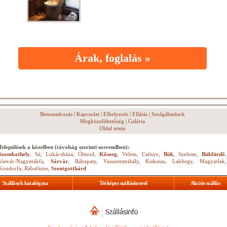
Árak, foglalás »
Bemutatkozás
|
Kapcsolat
|
Elhelyezés
|
Ellátás
|
Szolgáltatások
Megközelíthetőség
|
Galéria
Oldal teteje
Települések a közelben (távolság szerinti sorrendben):
Szombathely
,
Sé
,
Lukácsháza
,
Ólmod
,
Kőszeg
,
Velem
,
Csénye
,
Bük
,
Szeleste
,
Bükfürdő
,
Vasvár-Nagymákfa
,
Sárvár
,
Rábapaty
,
Vasszentmihály
,
Kiskutas
,
Lakhegy
,
Magyarlak
,
Kondorfa
,
Rábafüzes
,
Szentgotthárd
Szállások katalógusa
Térképes szálláskereső
Akciós szállás