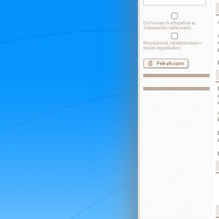
Elolvastam és elfogadom az
Adatkezelési tájékoztatót
Hozzájárulok reklámtartalmú e-
mailek fogadásához.