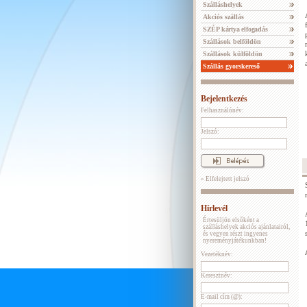
Szálláshelyek
Akciós szállás
SZÉP kártya elfogadás
Szállások belföldön
Szállások külföldön
Szállás gyorskereső
Bejelentkezés
Felhasználónév:
Jelszó:
» Elfelejtett jelszó
Hírlevél
Értesüljön elsőként a
szálláshelyek akciós ajánlatairól,
és vegyen részt ingyenes
nyereményjátékunkban!
Vezetéknév:
Keresztnév:
E-mail cím (@):