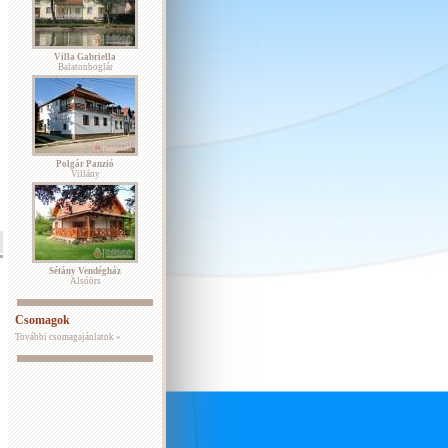
Villa Gabriella
Balatonboglár
Polgár Panzió
Villány
Sétány Vendégház
Alsóörs
Csomagok
További csomagajánlatok »