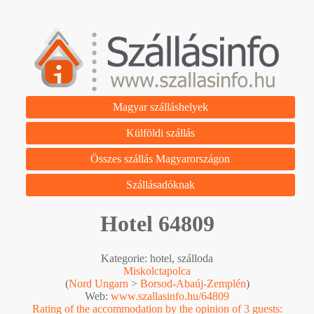
Magyar szálláshelyek
Külföldi szállás
Összes szállás Magyarországon
Szállásadóknak
Hotel 64809
Kategorie: hotel, szálloda
Miskolctapolca
(
Nord Ungarn
>
Borsod-Abaúj-Zemplén
)
Web:
www.szallasinfo.hu/64809
Rating of the accommodation by the opinion of 3 guests: