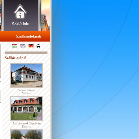
Szállásadóknak
Szállás ajánló
Polgár Panzió
Villány
Apartmanok Tapolcán
Tapolca