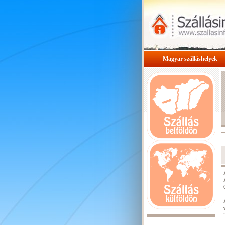
Magyar szálláshelyek