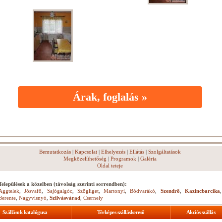
Árak, foglalás »
Bemutatkozás
|
Kapcsolat
|
Elhelyezés
|
Ellátás
|
Szolgáltatások
Megközelíthetőség
|
Programok
|
Galéria
Oldal teteje
Települések a közelben (távolság szerinti sorrendben):
Aggtelek
,
Jósvafő
,
Sajógalgóc
,
Szögliget
,
Martonyi
,
Bódvarákó
,
Szendrő
,
Kazincbarcika
,
Berente
,
Nagyvisnyó
,
Szilvásvárad
,
Csernely
Szállások katalógusa
Térképes szálláskereső
Akciós szállás