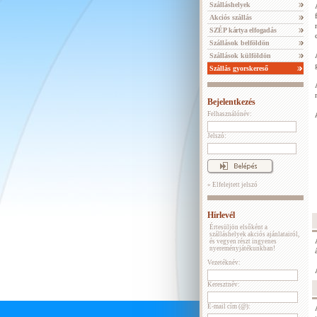
Szálláshelyek
Akciós szállás
SZÉP kártya elfogadás
Szállások belföldön
Szállások külföldön
Szállás gyorskereső
Bejelentkezés
Felhasználónév:
Jelszó:
» Elfelejtett jelszó
Hírlevél
Értesüljön elsőként a
szálláshelyek akciós ajánlatairól,
és vegyen részt ingyenes
nyereményjátékunkban!
Vezetéknév:
Keresztnév:
E-mail cím (@):