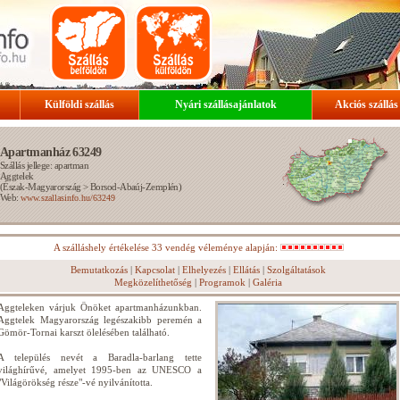
Külföldi szállás
Nyári szállásajánlatok
Akciós szállás
Apartmanház 63249
Szállás jellege: apartman
Aggtelek
(
Észak-Magyarország
>
Borsod-Abaúj-Zemplén
)
Web:
www.szallasinfo.hu/63249
A szálláshely értékelése 33 vendég véleménye alapján:
Bemutatkozás
|
Kapcsolat
|
Elhelyezés
|
Ellátás
|
Szolgáltatások
Megközelíthetőség
|
Programok
|
Galéria
Aggteleken várjuk Önöket apartmanházunkban.
Aggtelek Magyarország legészakibb peremén a
Gömör-Tornai karszt ölelésében található.
A település nevét a Baradla-barlang tette
világhírűvé, amelyet 1995-ben az UNESCO a
"Világörökség része"-vé nyilvánította.