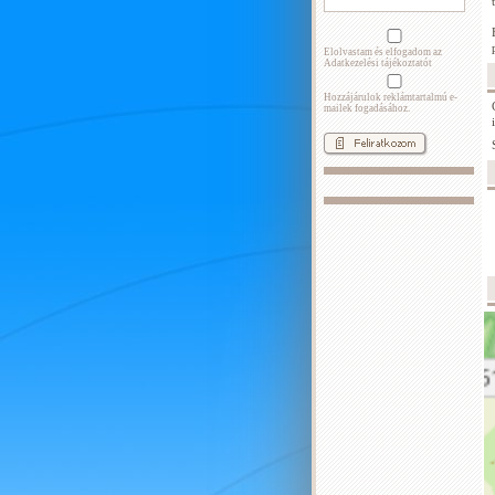
Elolvastam és elfogadom az
Adatkezelési tájékoztatót
Hozzájárulok reklámtartalmú e-
mailek fogadásához.