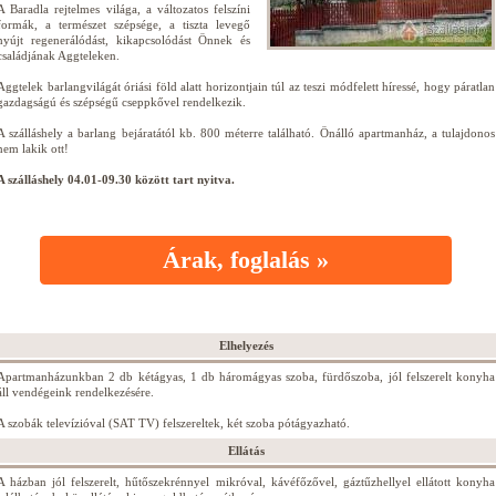
A Baradla rejtelmes világa, a változatos felszíni
formák, a természet szépsége, a tiszta levegő
nyújt regenerálódást, kikapcsolódást Önnek és
családjának Aggteleken.
Aggtelek barlangvilágát óriási föld alatt horizontjain túl az teszi módfelett híressé, hogy páratlan
gazdagságú és szépségű cseppkővel rendelkezik.
A szálláshely a barlang bejáratától kb. 800 méterre található. Önálló apartmanház, a tulajdonos
nem lakik ott!
A szálláshely 04.01-09.30 között tart nyitva.
Árak, foglalás »
Elhelyezés
Apartmanházunkban 2 db kétágyas, 1 db háromágyas szoba, fürdőszoba, jól felszerelt konyha
áll vendégeink rendelkezésére.
A szobák televízióval (SAT TV) felszereltek, két szoba pótágyazható.
Ellátás
A házban jól felszerelt, hűtőszekrénnyel mikróval, kávéfőzővel, gáztűzhellyel ellátott konyha