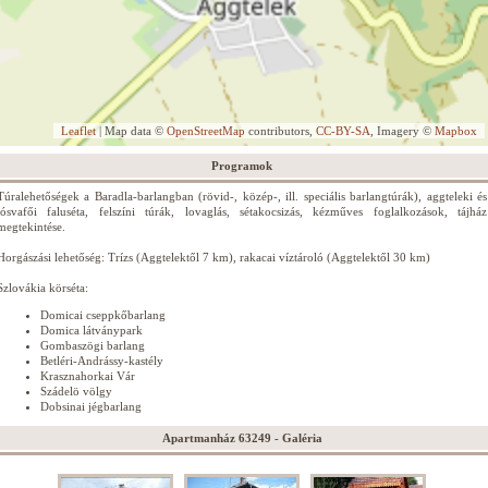
Leaflet
| Map data ©
OpenStreetMap
contributors,
CC-BY-SA
, Imagery ©
Mapbox
Programok
Túralehetőségek a Baradla-barlangban (rövid-, közép-, ill. speciális barlangtúrák), aggteleki és
jósvafői faluséta, felszíni túrák, lovaglás, sétakocsizás, kézműves foglalkozások, tájház
megtekintése.
Horgászási lehetőség: Trízs (Aggtelektől 7 km), rakacai víztároló (Aggtelektől 30 km)
Szlovákia körséta:
Domicai cseppkőbarlang
Domica látványpark
Gombaszögi barlang
Betléri-Andrássy-kastély
Krasznahorkai Vár
Szádelö völgy
Dobsinai jégbarlang
Apartmanház 63249 - Galéria