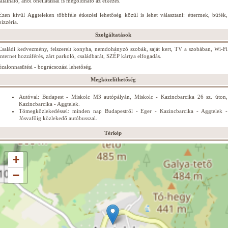
található, ahol önellátással is megoldható az étkezés.
Ezen kívül Aggteleken többféle étkezési lehetőség közül is lehet választani: éttermek, büfék,
pizzéria.
Szolgáltatások
Családi kedvezmény, felszerelt konyha, nemdohányzó szobák, saját kert, TV a szobában, Wi-Fi
internet hozzáférés, zárt parkoló, családbarát, SZÉP kártya elfogadás.
Szalonnasütési - bográcsozási lehetőség.
Megközelíthetőség
Autóval: Budapest - Miskolc M3 autópályán, Miskolc - Kazincbarcika 26 sz. úton,
Kazincbarcika - Aggtelek.
Tömegközlekedéssel: minden nap Budapestről - Eger - Kazincbarcika - Aggtelek -
Jósvafőig közlekedő autóbusszal.
Térkép
+
−