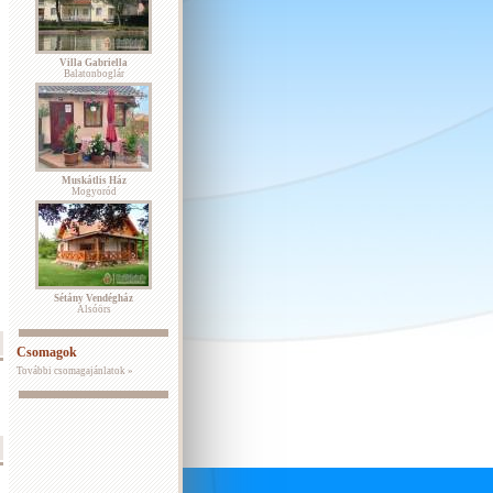
Villa Gabriella
Balatonboglár
Muskátlis Ház
Mogyoród
Sétány Vendégház
Alsóörs
Csomagok
További csomagajánlatok »