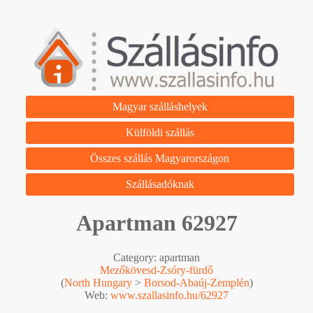
Magyar szálláshelyek
Külföldi szállás
Összes szállás Magyarországon
Szállásadóknak
Apartman 62927
Category: apartman
Mezőkövesd-Zsóry-fürdő
(
North Hungary
>
Borsod-Abaúj-Zemplén
)
Web:
www.szallasinfo.hu/62927