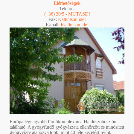
Elérhetőségek
Telefon:
(+36) 30/5 - MUTASD!
Fax:
Kattintson ide!
E-mail:
Kattintson ide!
Európa legnagyobb fürdőkomplexuma Hajdúszoboszlón
található. A gyógyfürdő gyógyászata ellenőrzött és minősített
gyógyvízre alapozva több, mint 40 féle kezelést nyújt.