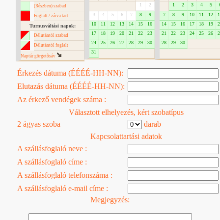
1
2
1
2
3
4
5
(Részben) szabad
3
4
5
6
7
8
9
7
8
9
10
11
12
1
Foglalt / zárva tart
10
11
12
13
14
15
16
14
15
16
17
18
19
2
Turnusváltási napok:
17
18
19
20
21
22
23
21
22
23
24
25
26
2
Délutántól szabad
24
25
26
27
28
29
30
28
29
30
Délutántól foglalt
31
Naptár görgetôsáv
Érkezés dátuma (ÉÉÉÉ-HH-NN):
Elutazás dátuma (ÉÉÉÉ-HH-NN):
Az érkező vendégek száma :
Választott elhelyezés, kért szobatípus
2 ágyas szoba
darab
Kapcsolattartási adatok
A szállásfoglaló neve :
A szállásfoglaló címe :
A szállásfoglaló telefonszáma :
A szállásfoglaló e-mail címe :
Megjegyzés: