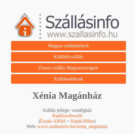
Magyar szálláshelyek
Külföldi szállás
Összes szállás Magyarországon
Szállásadóknak
Xénia Magánház
Szállás jellege: vendégház
Hajdúszoboszló
(
Észak-Alföld
>
Hajdú-Bihar
)
Web:
www.szallasinfo.hu/xenia_maganhaz