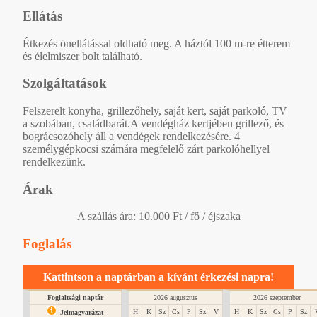
Ellátás
Étkezés önellátással oldható meg. A háztól 100 m-re étterem
és élelmiszer bolt található.
Szolgáltatások
Felszerelt konyha, grillezőhely, saját kert, saját parkoló, TV
a szobában, családbarát.A vendégház kertjében grillező, és
bográcsozóhely áll a vendégek rendelkezésére. 4
személygépkocsi számára megfelelő zárt parkolóhellyel
rendelkezünk.
Árak
A szállás ára: 10.000 Ft / fő / éjszaka
Foglalás
Kattintson a naptárban a kívánt érkezési napra!
Foglaltsági naptár
2026 augusztus
2026 szeptember
H
K
Sz
Cs
P
Sz
V
H
K
Sz
Cs
P
Sz
Jelmagyarázat