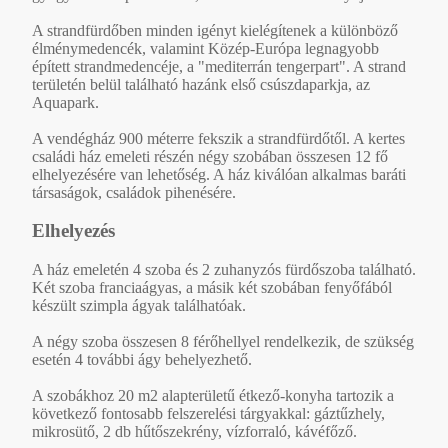
A strandfürdőben minden igényt kielégítenek a különböző
élménymedencék, valamint Közép-Európa legnagyobb
épített strandmedencéje, a "mediterrán tengerpart". A strand
területén belül található hazánk első csúszdaparkja, az
Aquapark.
A vendégház 900 méterre fekszik a strandfürdőtől. A kertes
családi ház emeleti részén négy szobában összesen 12 fő
elhelyezésére van lehetőség. A ház kiválóan alkalmas baráti
társaságok, családok pihenésére.
Elhelyezés
A ház emeletén 4 szoba és 2 zuhanyzós fürdőszoba található.
Két szoba franciaágyas, a másik két szobában fenyőfából
készült szimpla ágyak találhatóak.
A négy szoba összesen 8 férőhellyel rendelkezik, de szükség
esetén 4 további ágy behelyezhető.
A szobákhoz 20 m2 alapterületű étkező-konyha tartozik a
következő fontosabb felszerelési tárgyakkal: gáztűzhely,
mikrosütő, 2 db hűtőszekrény, vízforraló, kávéfőző.