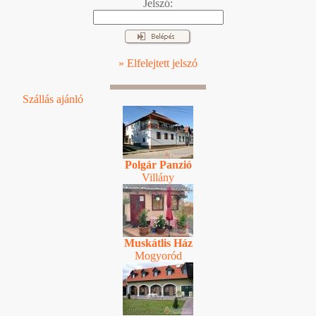
Jelszó:
» Elfelejtett jelszó
Szállás ajánló
Polgár Panzió
Villány
Muskátlis Ház
Mogyoród