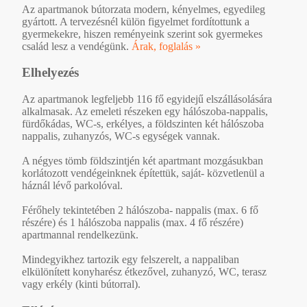
Az apartmanok bútorzata modern, kényelmes, egyedileg
gyártott. A tervezésnél külön figyelmet fordítottunk a
gyermekekre, hiszen reményeink szerint sok gyermekes
család lesz a vendégünk.
Árak, foglalás »
Elhelyezés
Az apartmanok legfeljebb 116 fő egyidejű elszállásolására
alkalmasak. Az emeleti részeken egy hálószoba-nappalis,
fürdőkádas, WC-s, erkélyes, a földszinten két hálószoba
nappalis, zuhanyzós, WC-s egységek vannak.
A négyes tömb földszintjén két apartmant mozgásukban
korlátozott vendégeinknek építettük, saját- közvetlenül a
háznál lévő parkolóval.
Férőhely tekintetében 2 hálószoba- nappalis (max. 6 fő
részére) és 1 hálószoba nappalis (max. 4 fő részére)
apartmannal rendelkezünk.
Mindegyikhez tartozik egy felszerelt, a nappaliban
elkülönített konyharész étkezővel, zuhanyzó, WC, terasz
vagy erkély (kinti bútorral).