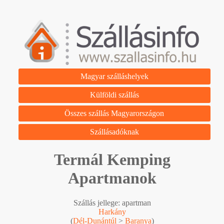
Magyar szálláshelyek
Külföldi szállás
Összes szállás Magyarországon
Szállásadóknak
Termál Kemping
Apartmanok
Szállás jellege: apartman
Harkány
(
Dél-Dunántúl
>
Baranya
)