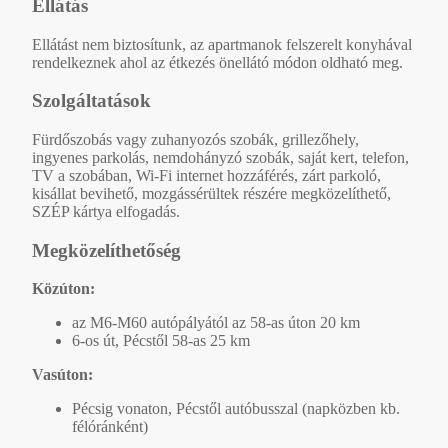
Ellátás
Ellátást nem biztosítunk, az apartmanok felszerelt konyhával
rendelkeznek ahol az étkezés önellátó módon oldható meg.
Szolgáltatások
Fürdőszobás vagy zuhanyozós szobák, grillezőhely,
ingyenes parkolás, nemdohányzó szobák, saját kert, telefon,
TV a szobában, Wi-Fi internet hozzáférés, zárt parkoló,
kisállat bevihető, mozgássérültek részére megközelíthető,
SZÉP kártya elfogadás.
Megközelíthetőség
Közúton:
az M6-M60 autópályától az 58-as úton 20 km
6-os út, Pécstől 58-as 25 km
Vasúton:
Pécsig vonaton, Pécstől autóbusszal (napközben kb.
félóránként)