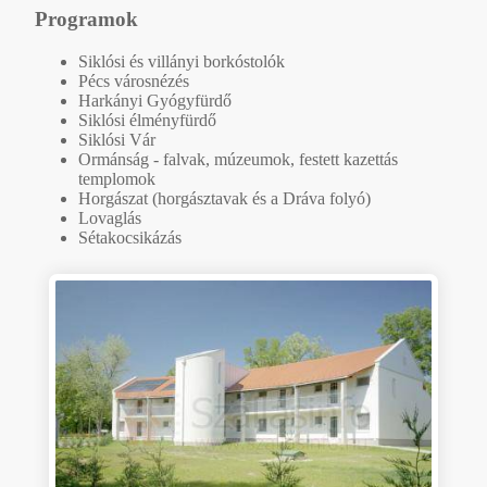
Programok
Siklósi és villányi borkóstolók
Pécs városnézés
Harkányi Gyógyfürdő
Siklósi élményfürdő
Siklósi Vár
Ormánság - falvak, múzeumok, festett kazettás
templomok
Horgászat (horgásztavak és a Dráva folyó)
Lovaglás
Sétakocsikázás