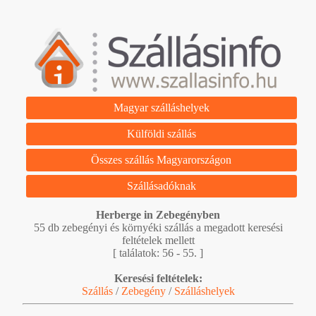
Magyar szálláshelyek
Külföldi szállás
Összes szállás Magyarországon
Szállásadóknak
Herberge in Zebegényben
55 db zebegényi és környéki szállás a megadott keresési
feltételek mellett
[ találatok: 56 - 55. ]
Keresési feltételek:
Szállás
/
Zebegény
/
Szálláshelyek