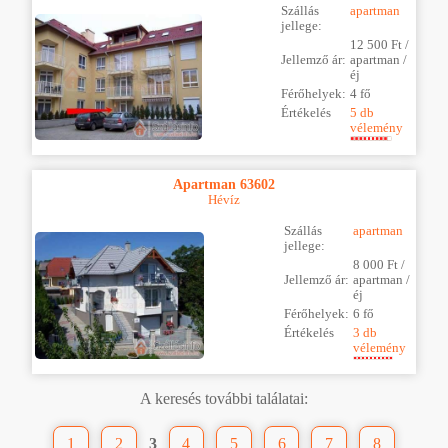
Szállás
apartman
jellege:
12 500 Ft /
Jellemző ár:
apartman /
éj
Férőhelyek:
4 fő
Értékelés
5 db
vélemény
Apartman 63602
Hévíz
Szállás
apartman
jellege:
8 000 Ft /
Jellemző ár:
apartman /
éj
Férőhelyek:
6 fő
Értékelés
3 db
vélemény
A keresés további találatai:
1
2
3
4
5
6
7
8