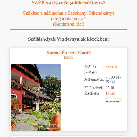
SZÉP Kártya elfogadóhelyet keres?
Szűkítse a találatokat a Széchenyi Pihenőkártya
elfogadóhelyekre!
(Kattintson ide!)
Szálláshelyek Vindornyalak közelében:
Korona Étterem Panzió
Hévíz
Szállás
panzió
jellege:
7 500 Ft /
Jellemző ár:
fő / éj
Férőhelyek:
25 fő
Értékelés
11 db
vélemény