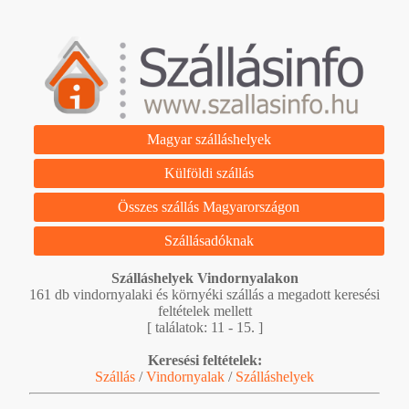
Magyar szálláshelyek
Külföldi szállás
Összes szállás Magyarországon
Szállásadóknak
Szálláshelyek Vindornyalakon
161 db vindornyalaki és környéki szállás a megadott keresési
feltételek mellett
[ találatok: 11 - 15. ]
Keresési feltételek:
Szállás
/
Vindornyalak
/
Szálláshelyek