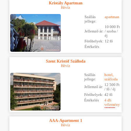
Kristály Apartman
Hévíz
Szállás
apartman
jellege:
10 000 Ft
Jellemző ár:
/ szoba /
éj
Férőhelyek:
12 fő
Értékelés
Szent Kristóf Szálloda
Hévíz
Szállás
hotel,
jellege:
szálloda
12 500 Ft
Jellemző ár:
/ fő / éj
Férőhelyek:
42 fő
Értékelés
4 db
vélemény
AAA-Apartment 1
Hévíz