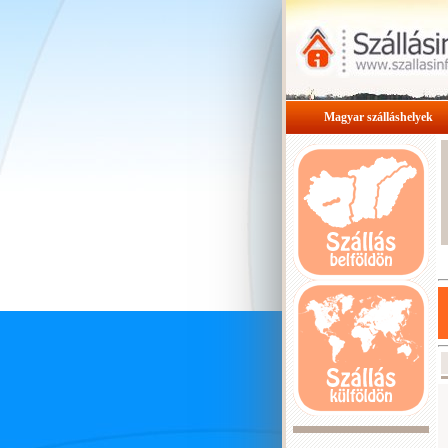
Magyar szálláshelyek