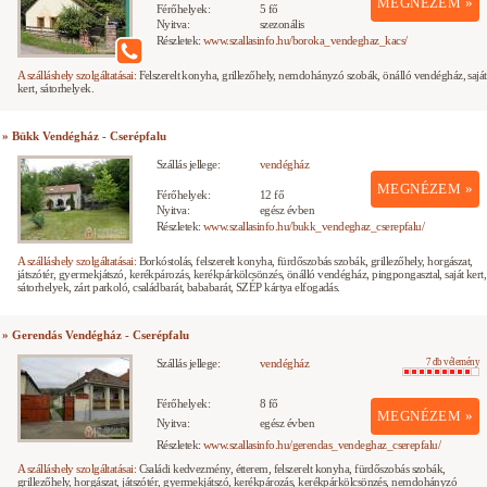
MEGNÉZEM »
Férőhelyek:
5 fő
Nyitva:
szezonális
Részletek:
www.szallasinfo.hu/boroka_vendeghaz_kacs/
A szálláshely szolgáltatásai:
Felszerelt konyha, grillezőhely, nemdohányzó szobák, önálló vendégház, saját
kert, sátorhelyek.
» Bükk Vendégház - Cserépfalu
Szállás jellege:
vendégház
MEGNÉZEM »
Férőhelyek:
12 fő
Nyitva:
egész évben
Részletek:
www.szallasinfo.hu/bukk_vendeghaz_cserepfalu/
A szálláshely szolgáltatásai:
Borkóstolás, felszerelt konyha, fürdőszobás szobák, grillezőhely, horgászat,
játszótér, gyermekjátszó, kerékpározás, kerékpárkölcsönzés, önálló vendégház, pingpongasztal, saját kert,
sátorhelyek, zárt parkoló, családbarát, bababarát, SZÉP kártya elfogadás.
» Gerendás Vendégház - Cserépfalu
Szállás jellege:
vendégház
7 db vélemény
Férőhelyek:
8 fő
MEGNÉZEM »
Nyitva:
egész évben
Részletek:
www.szallasinfo.hu/gerendas_vendeghaz_cserepfalu/
A szálláshely szolgáltatásai:
Családi kedvezmény, étterem, felszerelt konyha, fürdőszobás szobák,
grillezőhely, horgászat, játszótér, gyermekjátszó, kerékpározás, kerékpárkölcsönzés, nemdohányzó