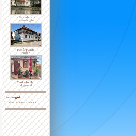
Villa Gabriella
Balatonboglár
Polgár Panzió
Villány
Muskátlis Ház
Mogyoród
Csomagok
További csomagajánlatok »