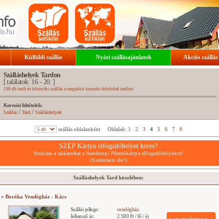
Külföldi szállás
Nyári szállásajánlatok
Akciós szállás
Szálláshelyek Tardon
[ találatok: 16 - 20. ]
198 db tardi és környéki szállás a megadott keresési feltételek mellett
Keresési feltételek:
/
/
Szállás
Tard
Szálláshelyek
szállás oldalanként
Oldalak:
1
2
3
4
5
6
7
8
SZÉP Kártya elfogadóhelyet keres?
Szűkítse a találatokat a Széchenyi Pihenőkártya elfogadóhelyekre!
(Kattintson ide!)
Szálláshelyek Tard közelében:
» Boróka Vendégház - Kács
Szállás jellege:
vendégház
Jellemző ár:
2 500 Ft / fő / éj