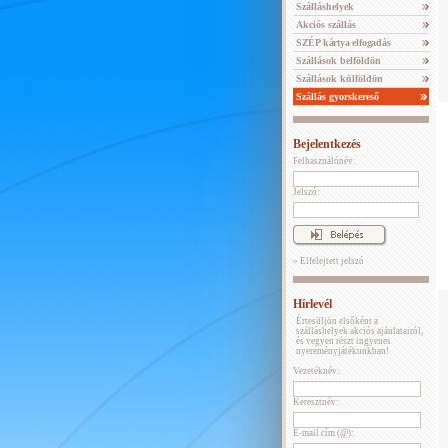
Szálláshelyek
Akciós szállás
SZÉP kártya elfogadás
Szállások belföldön
Szállások külföldön
Szállás gyorskereső
Bejelentkezés
Felhasználónév:
Jelszó:
» Elfelejtett jelszó
Hírlevél
Értesüljön elsőként a
szálláshelyek akciós ajánlatairól,
és vegyen részt ingyenes
nyereményjátékunkban!
Vezetéknév:
Keresztnév:
E-mail cím (@):