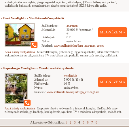
szobák, önálló vendégház, pingpongasztal, saját kert, sátorhelyek, TV a szobában, zárt parkoló,
családbarát, bababarát, mozgássérültek részére megközelíthető, SZÉP kártya elfogadás.
» Derű Vendégház - Mezőkövesd-Zsóry-fürdő
Szállás jellege:
apartman
Jellemző ár:
20 000 Ft / apartman /
MEGNÉZEM »
éj
Férőhelyek:
8 fő
Nyitva:
egész évben
Részletek:
www.szallasinfo.hu/deru_apartman_zsory/
A szálláshely szolgáltatásai:
Felszerelt konyha, grillezőhely, ingyenes parkolás, Internet hozzáférés,
légkondicionált szobák, saját kert, TV a szobában, zárt parkoló, zuhanyozós szobák, családbarát.
» Napraforgó Vendégház - Mezőkövesd-Zsóry-fürdő
Szállás jellege:
vendégház
Jellemző ár:
5 000 Ft / fő / éj
MEGNÉZEM »
Férőhelyek:
10 fő
Nyitva:
egész évben
Részletek:
www.szallasinfo.hu/napraforgo_vendeghaz/
A szálláshely szolgáltatásai:
Csoportok részére kedvezmény, felszerelt konyha, fürdőszobás vagy
zuhanyozós szobák, grillezőhely, kerékpározás, saját kert, TV a szobában, zárt parkoló, családbarát.
A keresés további találatai:
1
2
3
4
5
6
7
8