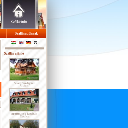
Szállásadóknak
Szállás ajánló
Sétány Vendégház
Alsóörs
Apartmanok Tapolcán
Tapolca