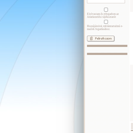
Elolvastam és elfogadom az
Adatkezelési tájékoztatót
Hozzájárulok reklámtartalmú e-
mailek fogadásához.