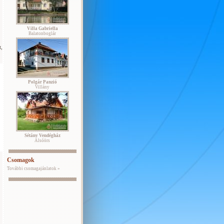
Villa Gabriella
Balatonboglár
,
Polgár Panzió
Villány
Sétány Vendégház
Alsóörs
Csomagok
További csomagajánlatok »