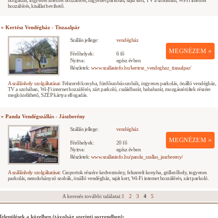
horgászat, ingyenes Internet hozzáférés, ingyenes parkolás, saját kert, TV a szobában, Wi-Fi internet
hozzáférés, kisállat bevihető.
» Kertész Vendégház - Tiszaalpár
Szállás jellege:
vendégház
MEGNÉZEM »
Férőhelyek:
6 fő
Nyitva:
egész évben
Részletek:
www.szallasinfo.hu/kertesz_vendeghaz_tiszaalpar/
A szálláshely szolgáltatásai:
Felszerelt konyha, fürdőszobás szobák, ingyenes parkolás, önálló vendégház,
TV a szobában, Wi-Fi internet hozzáférés, zárt parkoló, családbarát, bababarát, mozgássérültek részére
megközelíthető, SZÉP kártya elfogadás.
» Panda Vendégszállás - Jászberény
Szállás jellege:
vendégház
MEGNÉZEM »
Férőhelyek:
20 fő
Nyitva:
egész évben
Részletek:
www.szallasinfo.hu/panda_szallas_jaszbereny/
A szálláshely szolgáltatásai:
Csoportok részére kedvezmény, felszerelt konyha, grillezőhely, ingyenes
parkolás, nemdohányzó szobák, önálló vendégház, saját kert, Wi-Fi internet hozzáférés, zárt parkoló.
A keresés további találatai:
1
2
3
4
5
Települések a közelben (távolság szerinti sorrendben):