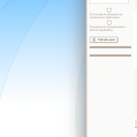
Elolvastam és elfogadom az
Adatkezelési tájékoztatót
Hozzájárulok reklámtartalmú e-
mailek fogadásához.