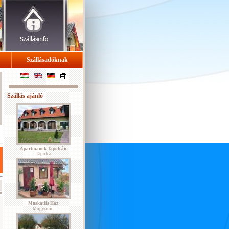
Szállásadóknak
Szállás ajánló
Apartmanok Tapolcán
Tapolca
Muskátlis Ház
Mogyoród