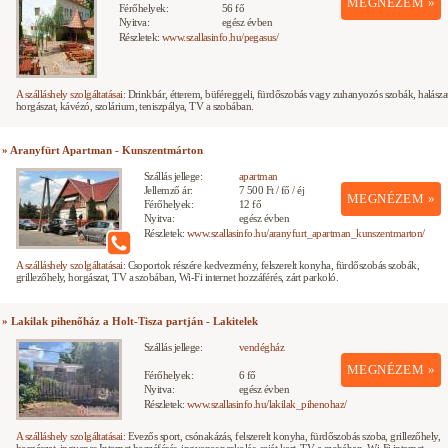
MEGNÉZEM »
Férőhelyek:
56 fő
Nyitva:
egész évben
Részletek:
www.szallasinfo.hu/pegasus/
A szálláshely szolgáltatásai:
Drinkbár, étterem, büféreggeli, fürdőszobás vagy zuhanyozós szobák, halászat
horgászat, kávézó, szolárium, teniszpálya, TV a szobában.
» Aranyfürt Apartman - Kunszentmárton
Szállás jellege:
apartman
Jellemző ár:
7 500 Ft / fő / éj
MEGNÉZEM »
Férőhelyek:
12 fő
Nyitva:
egész évben
Részletek:
www.szallasinfo.hu/aranyfurt_apartman_kunszentmarton/
A szálláshely szolgáltatásai:
Csoportok részére kedvezmény, felszerelt konyha, fürdőszobás szobák,
grillezőhely, horgászat, TV a szobában, Wi-Fi internet hozzáférés, zárt parkoló.
» Lakilak pihenőház a Holt-Tisza partján - Lakitelek
Szállás jellege:
vendégház
MEGNÉZEM »
Férőhelyek:
6 fő
Nyitva:
egész évben
Részletek:
www.szallasinfo.hu/lakilak_pihenohaz/
A szálláshely szolgáltatásai:
Evezős sport, csónakázás, felszerelt konyha, fürdőszobás szoba, grillezőhely,