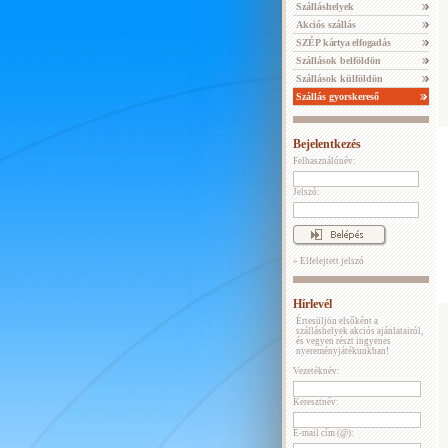
Szálláshelyek
Akciós szállás
SZÉP kártya elfogadás
Szállások belföldön
Szállások külföldön
Szállás gyorskereső
Bejelentkezés
Felhasználónév:
Jelszó:
» Elfelejtett jelszó
Hírlevél
Értesüljön elsőként a
szálláshelyek akciós ajánlatairól,
és vegyen részt ingyenes
nyereményjátékunkban!
Vezetéknév:
Keresztnév:
E-mail cím (@):