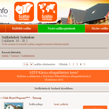
Külföldi szállás
Nyári szállásajánlatok
Akciós szállás
Szálláshelyek Szolnokon
[ találatok: 16 - 20. ]
24 db szolnoki és környéki szállás a megadott keresési feltételek mellett
Keresési feltételek:
/
/
Szállás
Szolnok
Szálláshelyek
szállás oldalanként
Oldalak:
1
2
3
4
5
SZÉP Kártya elfogadóhelyet keres?
Szűkítse a találatokat a Széchenyi Pihenőkártya elfogadóhelyekre!
(Kattintson ide!)
Szálláshelyek Szolnok közelében:
» Club Hotel Pegasus*** - Tiszaug
Szállás jellege:
hotel, szálloda