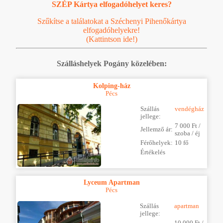
SZÉP Kártya elfogadóhelyet keres?
Szűkítse a találatokat a Széchenyi Pihenőkártya
elfogadóhelyekre!
(Kattintson ide!)
Szálláshelyek Pogány közelében:
Kolping-ház
Pécs
Szállás
vendégház
jellege:
7 000 Ft /
Jellemző ár:
szoba / éj
Férőhelyek:
10 fő
Értékelés
Lyceum Apartman
Pécs
Szállás
apartman
jellege:
10 000 Ft /