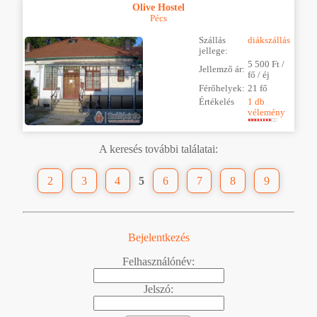
Olive Hostel
Pécs
Szállás
diákszállás
jellege:
5 500 Ft /
Jellemző ár:
fő / éj
Férőhelyek:
21 fő
Értékelés
1 db
vélemény
A keresés további találatai:
2
3
4
5
6
7
8
9
Bejelentkezés
Felhasználónév:
Jelszó: