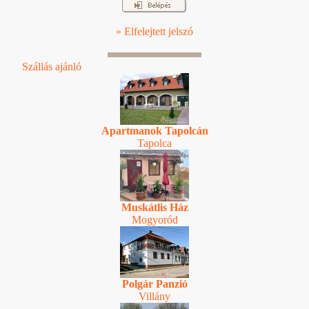
» Elfelejtett jelszó
Szállás ajánló
Apartmanok Tapolcán
Tapolca
Muskátlis Ház
Mogyoród
Polgár Panzió
Villány