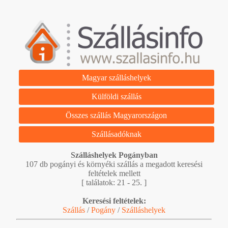
Magyar szálláshelyek
Külföldi szállás
Összes szállás Magyarországon
Szállásadóknak
Szálláshelyek Pogányban
107 db pogányi és környéki szállás a megadott keresési
feltételek mellett
[ találatok: 21 - 25. ]
Keresési feltételek:
Szállás
/
Pogány
/
Szálláshelyek