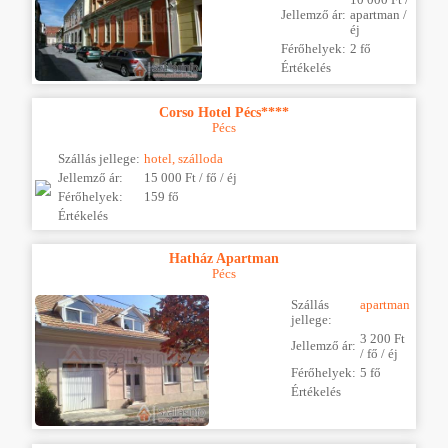
Jellemző ár:
apartman /
éj
Férőhelyek:
2 fő
Értékelés
Corso Hotel Pécs****
Pécs
Szállás jellege:
hotel, szálloda
Jellemző ár:
15 000 Ft / fő / éj
Férőhelyek:
159 fő
Értékelés
Hatház Apartman
Pécs
Szállás
apartman
jellege:
3 200 Ft
Jellemző ár:
/ fő / éj
Férőhelyek:
5 fő
Értékelés