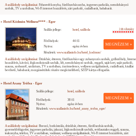
A szálláshely szolgáltatásai:
Felszerelt konyha, fürdőszobás szoba, ingyenes parkolás, nemdohányzó
szobák, TV a szobában, Wi-Fi internet hozzáférés, zárt parkoló, családbarát, bababarát.
» Hotel Ködmön Wellness**** - Eger
Szállás jellege:
hotel, szálloda
2 db vélemény
Férőhelyek:
44 fő
MEGNÉZEM »
Nyitva:
egész évben
Részletek:
www.szallasinfo.hu/hotel_kodmon/
A szálláshely szolgáltatásai:
Drinkbár, étterem, fürdőszobás vagy zuhanyozós szobák, grillezőhely, Interne
hozzáférés, kávézó, légkondicionált szobák, lift, nemdohányzó szobák, reggeli, saját kert, saját parkoló,
szauna, szobaszéf, szolárium, TV a szobában, úszómedence, wellness szolgáltatások, családbarát, kisállat
bevihető, bababarát, mozgássérültek részére megközelíthető, SZÉP kártya elfogadás.
» Hotel Arany Trófea - Eger
Szállás jellege:
hotel, szálloda
MEGNÉZEM »
Férőhelyek:
38 fő
Nyitva:
egész évben
Részletek:
www.szallasinfo.hu/hotel_arany_trofea_eger/
A szálláshely szolgáltatásai:
Borozó, borkóstolás, drinkbár, étterem, fürdőszobás szobák,
gyermekfelügyelet, ingyenes parkolás, jakuzzi, légkondicionált szobák, svédasztalos reggeli, szauna,
teakonyha, telefon, TV a szobában, vadászat, wellness szolgáltatások, Wi-Fi internet hozzáférés, zárt