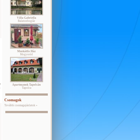
Villa Gabriella
Balatonboglár
Muskátlis Ház
Mogyoród
y
Apartmanok Tapolcán
t
Tapolca
Csomagok
További csomagajánlatok »