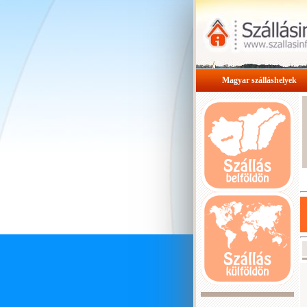
Magyar szálláshelyek