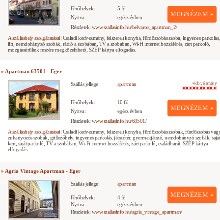
Férőhelyek:
5 fő
MEGNÉZEM »
Nyitva:
egész évben
Részletek:
www.szallasinfo.hu/belvaros_apartman_2/
A szálláshely szolgáltatásai:
Családi kedvezmény, felszerelt konyha, fürdőszobás szoba, ingyenes parkolás,
lift, nemdohányzó szobák, rádió a szobában, TV a szobában, Wi-Fi internet hozzáférés, zárt parkoló,
mozgássérültek részére megközelíthető, SZÉP kártya elfogadás.
» Apartman 63501 - Eger
Szállás jellege:
apartman
4 db vélemény
Férőhelyek:
10 fő
MEGNÉZEM »
Nyitva:
egész évben
Részletek:
www.szallasinfo.hu/63501/
A szálláshely szolgáltatásai:
Családi kedvezmény, felszerelt konyha, fürdőszobás szobák, fürdőszobás vag
zuhanyozós szobák, grillezőhely, ingyenes parkolás, játszótér, gyermekjátszó, nemdohányzó szobák, sajá
kert, saját parkoló, TV a szobában, Wi-Fi internet hozzáférés, zárt parkoló, családbarát, SZÉP kártya
elfogadás.
» Agria Vintage Apartman - Eger
Szállás jellege:
apartman
MEGNÉZEM »
Férőhelyek:
4 fő
Nyitva:
egész évben
Részletek:
www.szallasinfo.hu/agria_vintage_apartman/