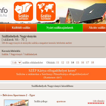
Külföldi szállás
Nyári szállásajánlatok
Akciós szállás
Szálláshelyek Nagyvisnyón
[ találatok: 66 - 70. ]
189 db nagyvisnyói és környéki szállás a megadott keresési feltételek mellett
Keresési feltételek:
/
/
Szállás
Nagyvisnyó
Szálláshelyek
szállás oldalanként
Oldalak:
11
12
13
14
15
16
17
18
SZÉP Kártya elfogadóhelyet keres?
Szűkítse a találatokat a Széchenyi Pihenőkártya elfogadóhelyekre!
(Kattintson ide!)
Szálláshelyek Nagyvisnyó közelében:
» Belváros Apartman-2 - Eger
Szállás jellege:
apartman
1 db vélemény