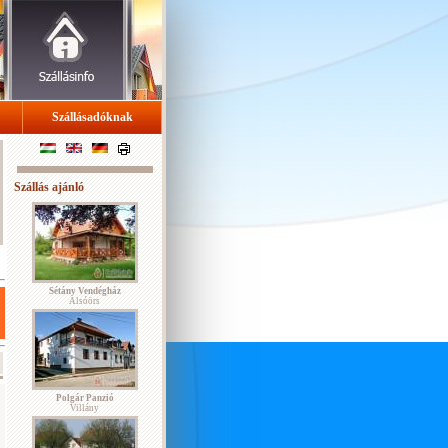
Szállásadóknak
Szállás ajánló
Sétány Vendégház
Alsóörs
Polgár Panzió
Villány