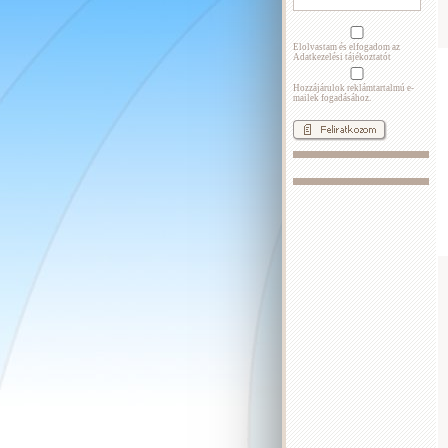
Elolvastam és elfogadom az
Adatkezelési tájékoztatót
Hozzájárulok reklámtartalmú e-
mailek fogadásához.