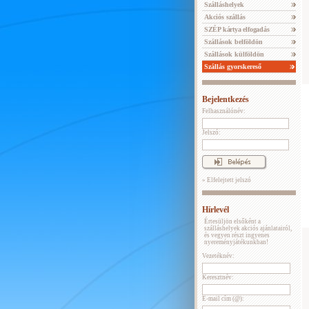
Szálláshelyek
Akciós szállás
SZÉP kártya elfogadás
Szállások belföldön
Szállások külföldön
Szállás gyorskereső
Bejelentkezés
Felhasználónév:
Jelszó:
» Elfelejtett jelszó
Hírlevél
Értesüljön elsőként a
szálláshelyek akciós ajánlatairól,
és vegyen részt ingyenes
nyereményjátékunkban!
Vezetéknév:
Keresztnév:
E-mail cím (@):