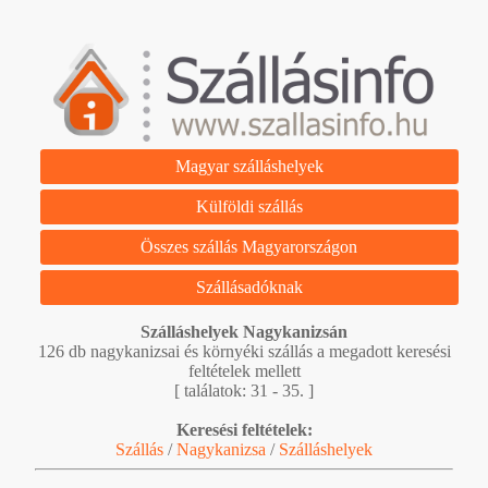
Magyar szálláshelyek
Külföldi szállás
Összes szállás Magyarországon
Szállásadóknak
Szálláshelyek Nagykanizsán
126 db nagykanizsai és környéki szállás a megadott keresési
feltételek mellett
[ találatok: 31 - 35. ]
Keresési feltételek:
Szállás
/
Nagykanizsa
/
Szálláshelyek