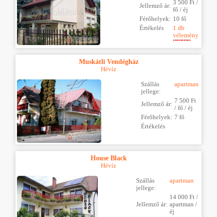
3 500 Ft /
Jellemző ár:
fő / éj
Férőhelyek:
10 fő
Értékelés
1 db
vélemény
Muskátli Vendégház
Hévíz
Szállás
apartman
jellege:
7 500 Ft
Jellemző ár:
/ fő / éj
Férőhelyek:
7 fő
Értékelés
House Black
Hévíz
Szállás
apartman
jellege:
14 000 Ft /
Jellemző ár:
apartman /
éj