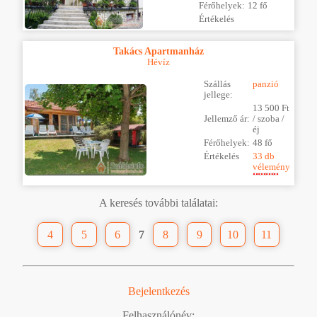
Férőhelyek:
12 fő
Értékelés
Takács Apartmanház
Hévíz
Szállás
panzió
jellege:
13 500 Ft
Jellemző ár:
/ szoba /
éj
Férőhelyek:
48 fő
Értékelés
33 db
vélemény
A keresés további találatai:
4
5
6
7
8
9
10
11
Bejelentkezés
Felhasználónév: