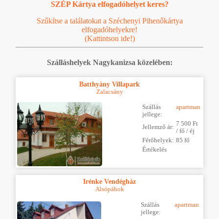
SZÉP Kártya elfogadóhelyet keres?
Szűkítse a találatokat a Széchenyi Pihenőkártya
elfogadóhelyekre!
(Kattintson ide!)
Szálláshelyek Nagykanizsa közelében:
Batthyány Villapark
Zalacsány
Szállás
apartman
jellege:
7 500 Ft
Jellemző ár:
/ fő / éj
Férőhelyek:
85 fő
Értékelés
Irénke Vendégház
Alsópáhok
Szállás
apartman
jellege: