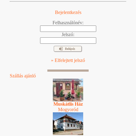
Bejelentkezés
Felhasználónév:
Jelszó:
» Elfelejtett jelszó
Szállás ajánló
Muskátlis Ház
Mogyoród