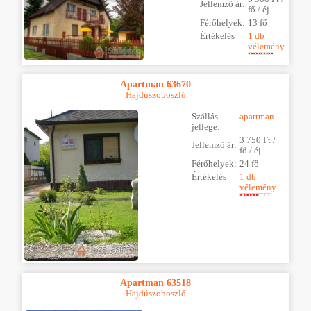
Jellemző ár:
fő / éj
Férőhelyek:
13 fő
Értékelés
1 db
vélemény
Apartman 63670
Hajdúszoboszló
Szállás
apartman
jellege:
3 750 Ft /
Jellemző ár:
fő / éj
Férőhelyek:
24 fő
Értékelés
1 db
vélemény
Apartman 63518
Hajdúszoboszló