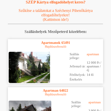
SZÉP Kártya elfogadóhelyet keres?
Szűkítse a találatokat a Széchenyi Pihenőkártya
elfogadóhelyekre!
(Kattintson ide!)
Szálláshelyek Mezőpeterd közelében:
Apartmanok 65491
Hajdúszoboszló
Szállás
apartman
jellege:
12 000 Ft /
Jellemző ár:
apartman /
éj
Férőhelyek:
14 fő
Értékelés
Apartman 64022
Hajdúszoboszló
Szállás
apartman
jellege:
3 900 Ft /