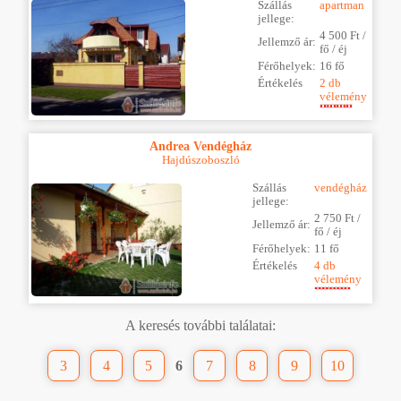
Szállás
apartman
jellege:
4 500 Ft /
Jellemző ár:
fő / éj
Férőhelyek:
16 fő
Értékelés
2 db
vélemény
Andrea Vendégház
Hajdúszoboszló
Szállás
vendégház
jellege:
2 750 Ft /
Jellemző ár:
fő / éj
Férőhelyek:
11 fő
Értékelés
4 db
vélemény
A keresés további találatai:
3
4
5
6
7
8
9
10