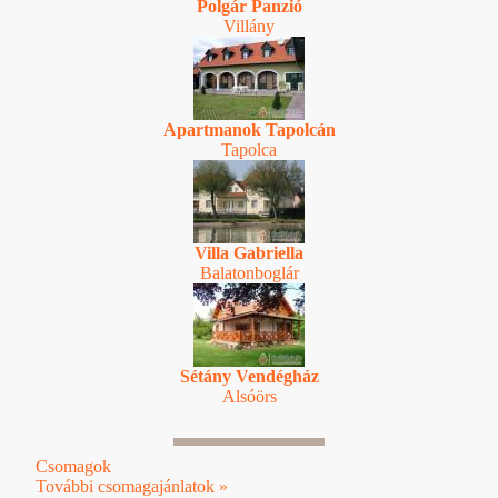
Polgár Panzió
Villány
Apartmanok Tapolcán
Tapolca
Villa Gabriella
Balatonboglár
Sétány Vendégház
Alsóörs
Csomagok
További csomagajánlatok »