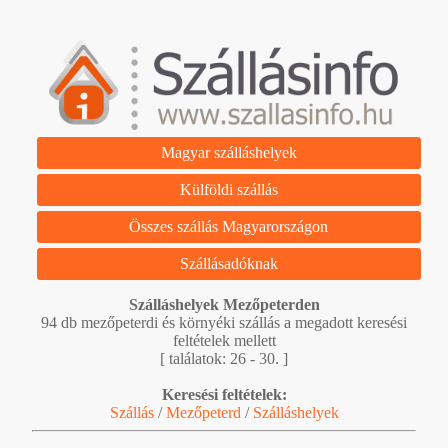
Magyar szálláshelyek
Külföldi szállás
Összes szállás Magyarországon
Szállásadóknak
Szálláshelyek Mezőpeterden
94 db mezőpeterdi és környéki szállás a megadott keresési
feltételek mellett
[ találatok: 26 - 30. ]
Keresési feltételek:
Szállás
/
Mezőpeterd
/
Szálláshelyek