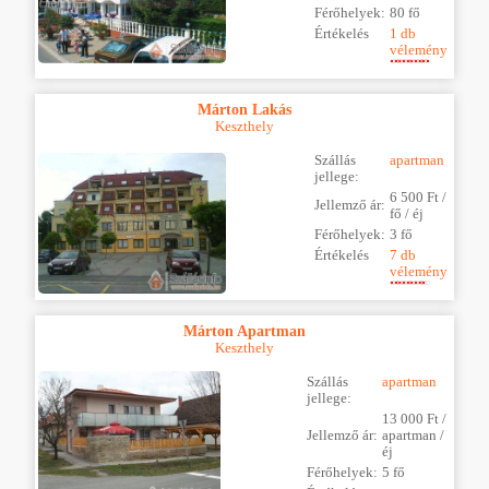
Férőhelyek:
80 fő
Értékelés
1 db
vélemény
Márton Lakás
Keszthely
Szállás
apartman
jellege:
6 500 Ft /
Jellemző ár:
fő / éj
Férőhelyek:
3 fő
Értékelés
7 db
vélemény
Márton Apartman
Keszthely
Szállás
apartman
jellege:
13 000 Ft /
Jellemző ár:
apartman /
éj
Férőhelyek:
5 fő