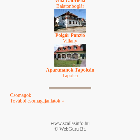
Villa Gabriella
Balatonboglár
Polgár Panzió
Villány
Apartmanok Tapolcán
Tapolca
Csomagok
További csomagajánlatok »
www.szallasinfo.hu
© WebGuru Bt.