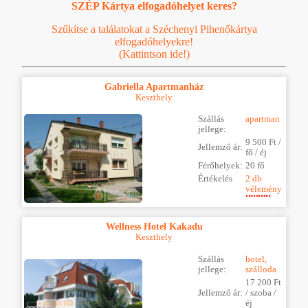
SZÉP Kártya elfogadóhelyet keres?
Szűkítse a találatokat a Széchenyi Pihenőkártya
elfogadóhelyekre!
(Kattintson ide!)
Gabriella Apartmanház
Keszthely
Szállás
apartman
jellege:
9 500 Ft /
Jellemző ár:
fő / éj
Férőhelyek:
20 fő
Értékelés
2 db
vélemény
Wellness Hotel Kakadu
Keszthely
Szállás
hotel,
jellege:
szálloda
17 200 Ft
Jellemző ár:
/ szoba /
éj