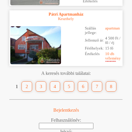
Értékelés
Pátri Apartmanház
Keszthely
Szállás
apartman
jellege:
4 500 Ft /
Jellemző ár:
fő / éj
Férőhelyek:
15 fő
Értékelés
10 db
vélemény
A keresés további találatai:
1
2
3
4
5
6
7
8
Bejelentkezés
Felhasználónév:
Jelszó: