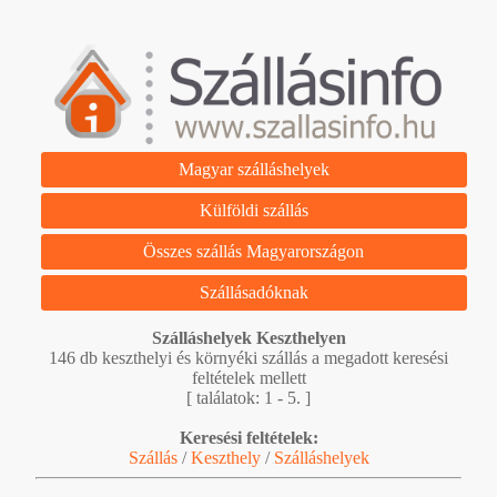
Magyar szálláshelyek
Külföldi szállás
Összes szállás Magyarországon
Szállásadóknak
Szálláshelyek Keszthelyen
146 db keszthelyi és környéki szállás a megadott keresési
feltételek mellett
[ találatok: 1 - 5. ]
Keresési feltételek:
Szállás
/
Keszthely
/
Szálláshelyek