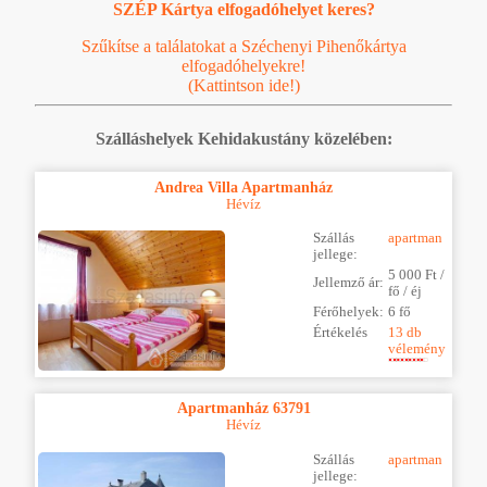
SZÉP Kártya elfogadóhelyet keres?
Szűkítse a találatokat a Széchenyi Pihenőkártya
elfogadóhelyekre!
(Kattintson ide!)
Szálláshelyek Kehidakustány közelében:
Andrea Villa Apartmanház
Hévíz
Szállás
apartman
jellege:
5 000 Ft /
Jellemző ár:
fő / éj
Férőhelyek:
6 fő
Értékelés
13 db
vélemény
Apartmanház 63791
Hévíz
Szállás
apartman
jellege: