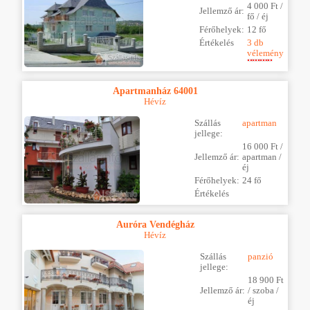
4 000 Ft /
Jellemző ár:
fő / éj
Férőhelyek:
12 fő
Értékelés
3 db
vélemény
Apartmanház 64001
Hévíz
Szállás
apartman
jellege:
16 000 Ft /
Jellemző ár:
apartman /
éj
Férőhelyek:
24 fő
Értékelés
Auróra Vendégház
Hévíz
Szállás
panzió
jellege:
18 900 Ft
Jellemző ár:
/ szoba /
éj