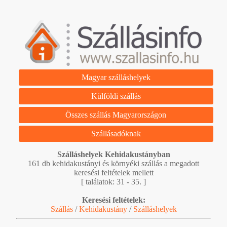
Magyar szálláshelyek
Külföldi szállás
Összes szállás Magyarországon
Szállásadóknak
Szálláshelyek Kehidakustányban
161 db kehidakustányi és környéki szállás a megadott
keresési feltételek mellett
[ találatok: 31 - 35. ]
Keresési feltételek:
Szállás
/
Kehidakustány
/
Szálláshelyek