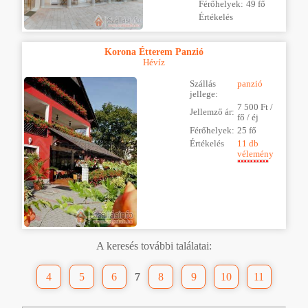
Férőhelyek:
49 fő
Értékelés
Korona Étterem Panzió
Hévíz
Szállás
panzió
jellege:
7 500 Ft /
Jellemző ár:
fő / éj
Férőhelyek:
25 fő
Értékelés
11 db
vélemény
A keresés további találatai:
4
5
6
7
8
9
10
11