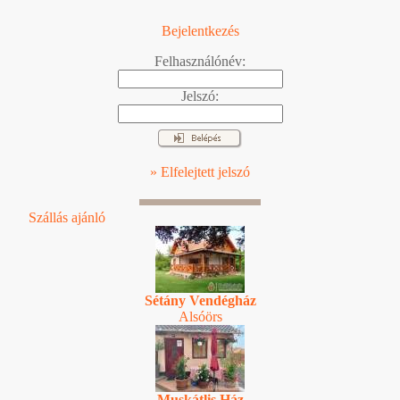
Bejelentkezés
Felhasználónév:
Jelszó:
» Elfelejtett jelszó
Szállás ajánló
Sétány Vendégház
Alsóörs
Muskátlis Ház